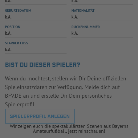
k.A.
k.A.
INFOTHEK
SPIELPLUS
GEBURTSDATUM
NATIONALITÄT
k.A.
k.A.
POSITION
RÜCKENNUMMER
k.A.
k.A.
STARKER FUSS
k.A.
BIST DU DIESER SPIELER?
Wenn du möchtest, stellen wir Dir Deine offiziellen
Spieleinsatzdaten zur Verfügung. Melde dich auf
BFV.DE an und erstelle Dir Dein persönliches
Spielerprofil.
SPIELERPROFIL ANLEGEN
Wir zeigen euch die spektakulärsten Szenen aus Bayerns
Amateurfußball, jetzt reinschauen!