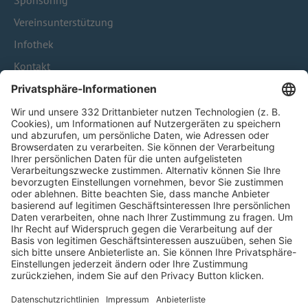
Sponsoring
Vereinsunterstützung
Infothek
Kontakt
HÄUFIG BESUCHTE SEITEN
Pässe und Vereinswechsel
Trainerausbildung
Schulungsangebot Vereinsmitarbeiter
BFV-Geschäftsstellen
Trainerbörse
Login SpielPlus
FOLGE DEM BFV