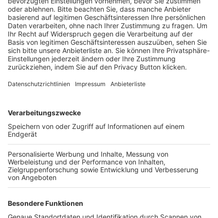
BFV-Geschäftsstellen
Trainerbörse
Login SpielPlus
FOLGE DEM BFV
TOP-VEREINE
TOP-PARTNER