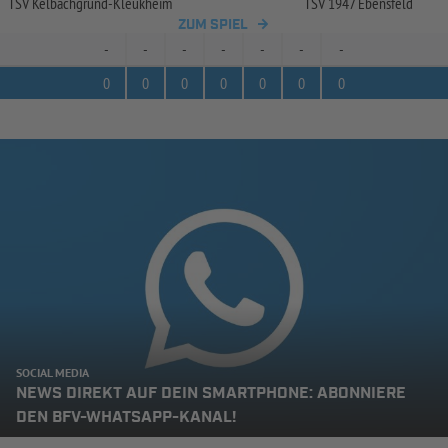
TSV Kelbachgrund-
Kleukheim
TSV 1947 Ebensfeld
ZUM SPIEL
-
-
-
-
-
-
-
0
0
0
0
0
0
0
SOCIAL MEDIA
NEWS DIREKT AUF DEIN SMARTPHONE: ABONNIERE
DEN BFV-WHATSAPP-KANAL!