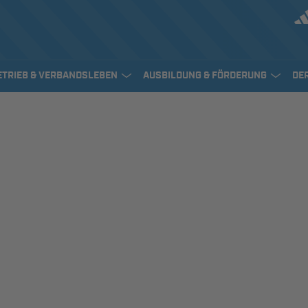
ETRIEB & VERBANDSLEBEN
AUSBILDUNG & FÖRDERUNG
DE