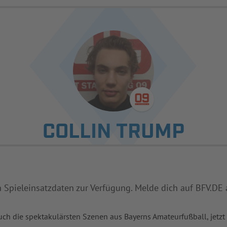
COLLIN TRUMP
n Spieleinsatzdaten zur Verfügung. Melde dich auf BFV.DE 
uch die spektakulärsten Szenen aus Bayerns Amateurfußball, jetzt