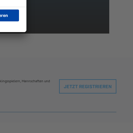
eblingsspielern, Mannschaften und
JETZT REGISTRIEREN