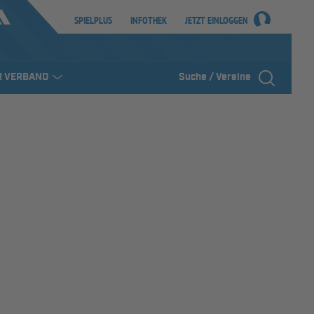
SPIELPLUS
INFOTHEK
JETZT EINLOGGEN
R VERBAND
Suche / Vereine