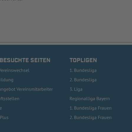
 BESUCHTE SEITEN
TOPLIGEN
Vereinswechsel
1. Bundesliga
bildung
2. Bundesliga
ngebot Vereinsmitarbeiter
3. Liga
ftsstellen
Regionalliga Bayern
e
1. Bundesliga Frauen
lPlus
2. Bundesliga Frauen