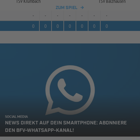
TSV Krumbach
TSV Balzhausen
ZUM SPIEL
-
-
-
-
-
-
-
0
0
0
0
0
0
0
SOCIAL MEDIA
NEWS DIREKT AUF DEIN SMARTPHONE: ABONNIERE
DEN BFV-WHATSAPP-KANAL!