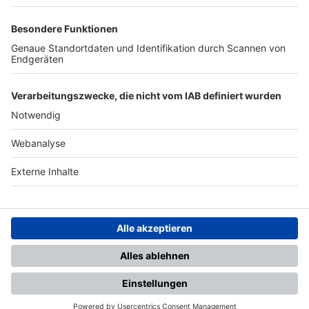
TOP-PARTNER
SFV
DFB
UEFA
FIFA
Nutzungsbedingungen
Datenschutz
Impressum