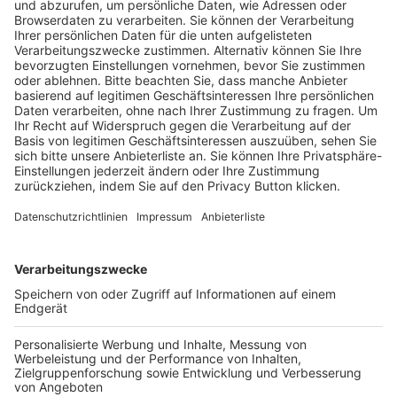
Trainerausbildung
Schulungsangebot Vereinsmitarbeiter
BFV-Geschäftsstellen
Trainerbörse
Login SpielPlus
FOLGE DEM BFV
TOP-VEREINE