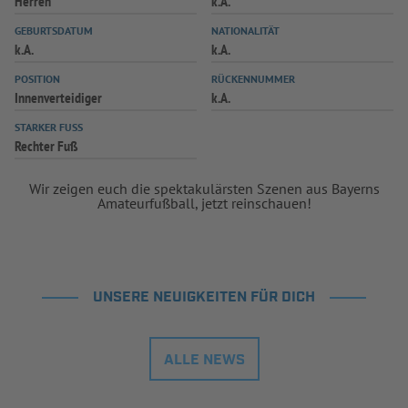
Herren
k.A.
GEBURTSDATUM
NATIONALITÄT
k.A.
k.A.
POSITION
RÜCKENNUMMER
Innenverteidiger
k.A.
STARKER FUSS
Rechter Fuß
Wir zeigen euch die spektakulärsten Szenen aus Bayerns
Amateurfußball, jetzt reinschauen!
UNSERE NEUIGKEITEN FÜR DICH
ALLE NEWS