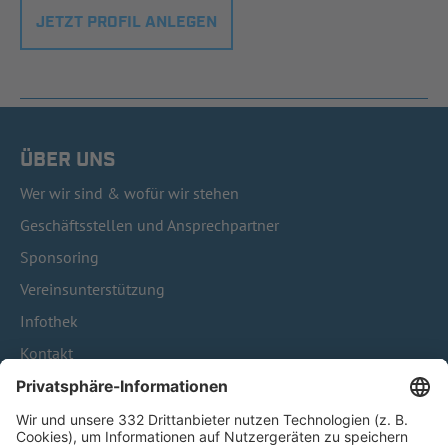
JETZT PROFIL ANLEGEN
ÜBER UNS
Wer wir sind & wofür wir stehen
Geschäftsstellen und Ansprechpartner
Sponsoring
Vereinsunterstützung
Infothek
Kontakt
HÄUFIG BESUCHTE SEITEN
Pässe und Vereinswechsel