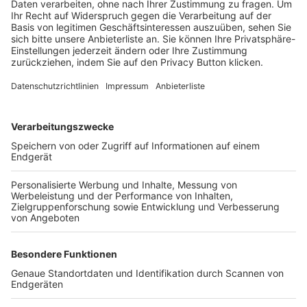
Trainerbörse
Login SpielPlus
FOLGE DEM BFV
TOP-VEREINE
TOP-PARTNER