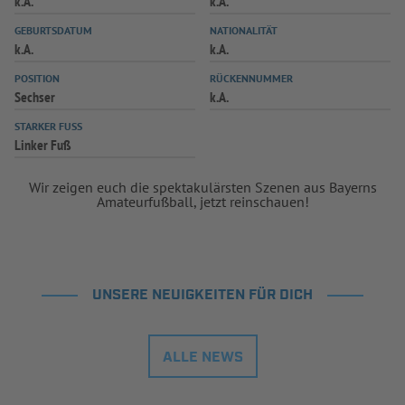
k.A.
k.A.
INFOTHEK
SPIELPLUS
GEBURTSDATUM
NATIONALITÄT
k.A.
k.A.
POSITION
RÜCKENNUMMER
Sechser
k.A.
STARKER FUSS
Linker Fuß
Wir zeigen euch die spektakulärsten Szenen aus Bayerns
Amateurfußball, jetzt reinschauen!
UNSERE NEUIGKEITEN FÜR DICH
ALLE NEWS