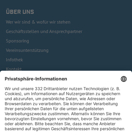
ÜBER UNS
Wer wir sind & wofür wir stehen
Geschäftsstellen und Ansprechpartner
Sponsoring
Vereinsunterstützung
Infothek
Kontakt
HÄUFIG BESUCHTE SEITEN
Pässe und Vereinswechsel
Trainerausbildung
Schulungsangebot Vereinsmitarbeiter
BFV-Geschäftsstellen