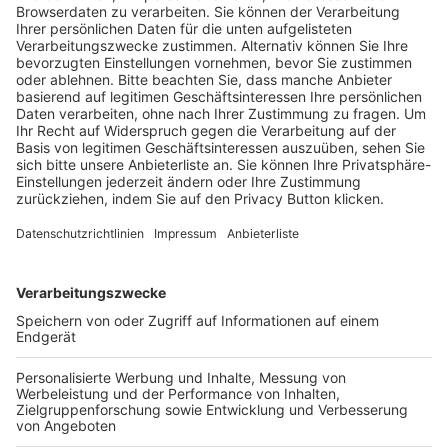
Trainerausbildung
Schulungsangebot Vereinsmitarbeiter
BFV-Geschäftsstellen
Trainerbörse
Login SpielPlus
FOLGE DEM BFV
TOP-VEREINE
TOP-PARTNER