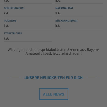
k.A.
k.A.
INFOTHEK
SPIELPLUS
GEBURTSDATUM
NATIONALITÄT
k.A.
k.A.
POSITION
RÜCKENNUMMER
k.A.
k.A.
STARKER FUSS
k.A.
Wir zeigen euch die spektakulärsten Szenen aus Bayerns
Amateurfußball, jetzt reinschauen!
UNSERE NEUIGKEITEN FÜR DICH
ALLE NEWS