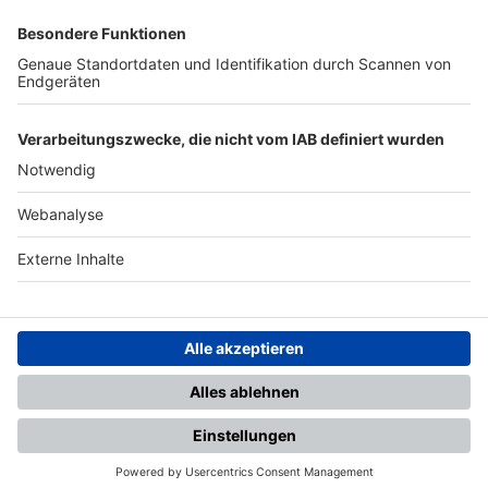
SFV
DFB
UEFA
FIFA
Nutzungsbedingungen
Datenschutz
Impressum