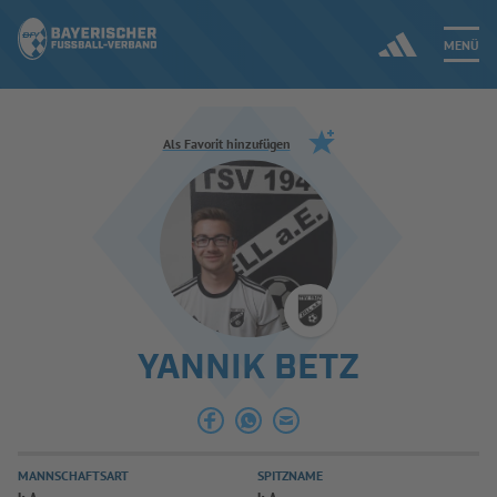
MENÜ
Jetzt einloggen
Als Favorit hinzufügen
ERGEBNISSE & WETTBEWERBE
NEUIGKEITEN
SPIELBETRIEB & VERBANDSLEBEN
YANNIK BETZ
AUSBILDUNG & FÖRDERUNG
DER VERBAND
MANNSCHAFTSART
SPITZNAME