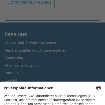
JETZT PROFIL ANLEGEN
ÜBER UNS
Wer wir sind & wofür wir stehen
Geschäftsstellen und Ansprechpartner
Sponsoring
Vereinsunterstützung
Infothek
Kontakt
HÄUFIG BESUCHTE SEITEN
Pässe und Vereinswechsel