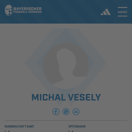
MENÜ
Jetzt einloggen
ERGEBNISSE & WETTBEWERBE
NEUIGKEITEN
SPIELBETRIEB & VERBANDSLEBEN
MICHAL VESELY
AUSBILDUNG & FÖRDERUNG
DER VERBAND
MANNSCHAFTSART
SPITZNAME