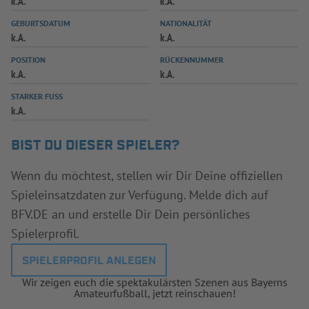
k.A.
k.A.
INFOTHEK
SPIELPLUS
GEBURTSDATUM
NATIONALITÄT
k.A.
k.A.
POSITION
RÜCKENNUMMER
k.A.
k.A.
STARKER FUSS
k.A.
BIST DU DIESER SPIELER?
Wenn du möchtest, stellen wir Dir Deine offiziellen
Spieleinsatzdaten zur Verfügung. Melde dich auf
BFV.DE an und erstelle Dir Dein persönliches
Spielerprofil.
SPIELERPROFIL ANLEGEN
Wir zeigen euch die spektakulärsten Szenen aus Bayerns
Amateurfußball, jetzt reinschauen!