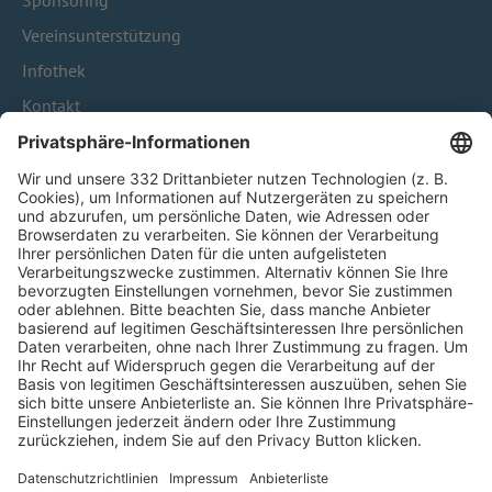
Sponsoring
Vereinsunterstützung
Infothek
Kontakt
HÄUFIG BESUCHTE SEITEN
Pässe und Vereinswechsel
Trainerausbildung
Schulungsangebot Vereinsmitarbeiter
BFV-Geschäftsstellen
Trainerbörse
Login SpielPlus
FOLGE DEM BFV