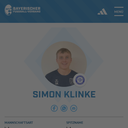
MENÜ
Jetzt einloggen
ERGEBNISSE & WETTBEWERBE
NEUIGKEITEN
SPIELBETRIEB & VERBANDSLEBEN
SIMON KLINKE
AUSBILDUNG & FÖRDERUNG
DER VERBAND
MANNSCHAFTSART
SPITZNAME