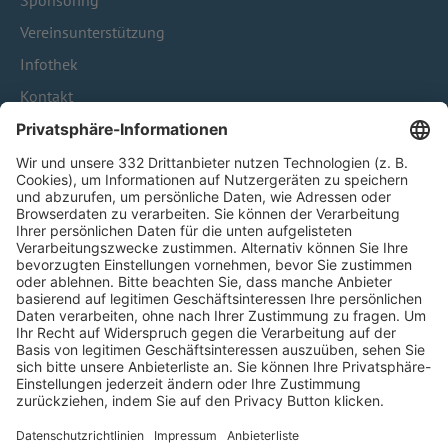
Sponsoring
Vereinsunterstützung
Infothek
Kontakt
HÄUFIG BESUCHTE SEITEN
Pässe und Vereinswechsel
Trainerausbildung
Schulungsangebot Vereinsmitarbeiter
BFV-Geschäftsstellen
Trainerbörse
Login SpielPlus
FOLGE DEM BFV