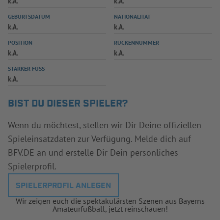
k.A.
k.A.
INFOTHEK
SPIELPLUS
GEBURTSDATUM
NATIONALITÄT
k.A.
k.A.
POSITION
RÜCKENNUMMER
k.A.
k.A.
STARKER FUSS
k.A.
BIST DU DIESER SPIELER?
Wenn du möchtest, stellen wir Dir Deine offiziellen
Spieleinsatzdaten zur Verfügung. Melde dich auf
BFV.DE an und erstelle Dir Dein persönliches
Spielerprofil.
SPIELERPROFIL ANLEGEN
Wir zeigen euch die spektakulärsten Szenen aus Bayerns
Amateurfußball, jetzt reinschauen!