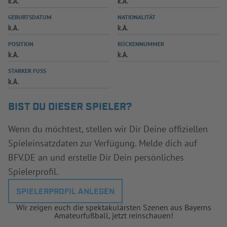
k.A.
k.A.
INFOTHEK
SPIELPLUS
GEBURTSDATUM
NATIONALITÄT
k.A.
k.A.
POSITION
RÜCKENNUMMER
k.A.
k.A.
STARKER FUSS
k.A.
BIST DU DIESER SPIELER?
Wenn du möchtest, stellen wir Dir Deine offiziellen
Spieleinsatzdaten zur Verfügung. Melde dich auf
BFV.DE an und erstelle Dir Dein persönliches
Spielerprofil.
SPIELERPROFIL ANLEGEN
Wir zeigen euch die spektakulärsten Szenen aus Bayerns
Amateurfußball, jetzt reinschauen!