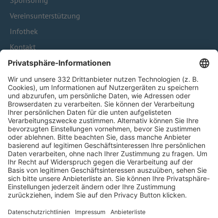
Sponsoring
Vereinsunterstützung
Infothek
Kontakt
HÄUFIG BESUCHTE SEITEN
Pässe und Vereinswechsel
Trainerausbildung
Schulungsangebot Vereinsmitarbeiter
BFV-Geschäftsstellen
Trainerbörse
Login SpielPlus
FOLGE DEM BFV