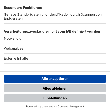
SFV
DFB
UEFA
FIFA
Nutzungsbedingungen
Datenschutz
Impressum