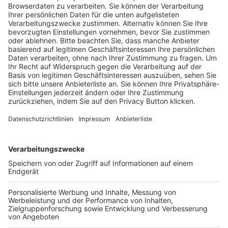
Trainerausbildung
Schulungsangebot Vereinsmitarbeiter
BFV-Geschäftsstellen
Trainerbörse
Login SpielPlus
FOLGE DEM BFV
TOP-VEREINE
TOP-PARTNER