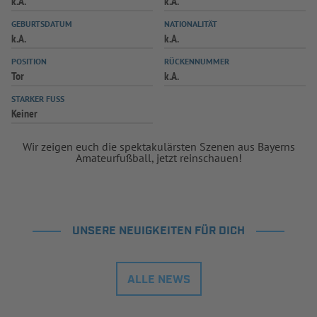
k.A.
k.A.
INFOTHEK
SPIELPLUS
GEBURTSDATUM
NATIONALITÄT
k.A.
k.A.
POSITION
RÜCKENNUMMER
Tor
k.A.
STARKER FUSS
Keiner
Wir zeigen euch die spektakulärsten Szenen aus Bayerns
Amateurfußball, jetzt reinschauen!
UNSERE NEUIGKEITEN FÜR DICH
ALLE NEWS