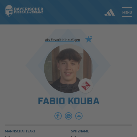
MENÜ
Jetzt einloggen
Als Favorit hinzufügen
ERGEBNISSE & WETTBEWERBE
NEUIGKEITEN
SPIELBETRIEB & VERBANDSLEBEN
FABIO KOUBA
AUSBILDUNG & FÖRDERUNG
DER VERBAND
MANNSCHAFTSART
SPITZNAME