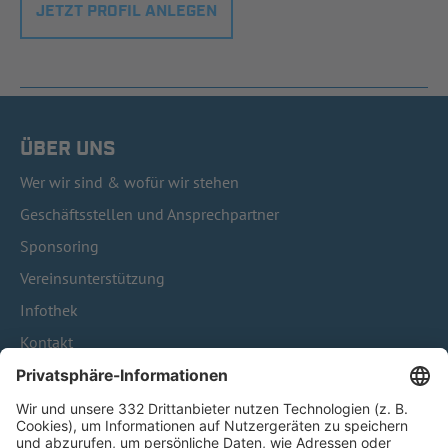
JETZT PROFIL ANLEGEN
ÜBER UNS
Wer wir sind & wofür wir stehen
Geschäftsstellen und Ansprechpartner
Sponsoring
Vereinsunterstützung
Infothek
Kontakt
HÄUFIG BESUCHTE SEITEN
Pässe und Vereinswechsel