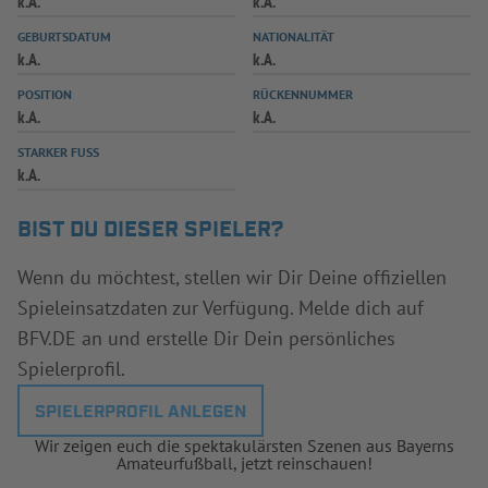
k.A.
k.A.
INFOTHEK
SPIELPLUS
GEBURTSDATUM
NATIONALITÄT
k.A.
k.A.
POSITION
RÜCKENNUMMER
k.A.
k.A.
STARKER FUSS
k.A.
BIST DU DIESER SPIELER?
Wenn du möchtest, stellen wir Dir Deine offiziellen
Spieleinsatzdaten zur Verfügung. Melde dich auf
BFV.DE an und erstelle Dir Dein persönliches
Spielerprofil.
SPIELERPROFIL ANLEGEN
Wir zeigen euch die spektakulärsten Szenen aus Bayerns
Amateurfußball, jetzt reinschauen!