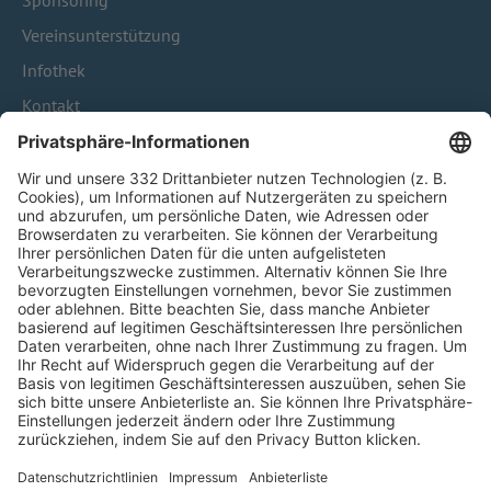
Sponsoring
Vereinsunterstützung
Infothek
Kontakt
HÄUFIG BESUCHTE SEITEN
Pässe und Vereinswechsel
Trainerausbildung
Schulungsangebot Vereinsmitarbeiter
BFV-Geschäftsstellen
Trainerbörse
Login SpielPlus
FOLGE DEM BFV