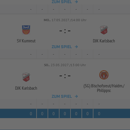
ZUM SPIEL
-
-
-
-
-
-
-
MO..
17.05.2027 /14:00 Uhr
-
:
-
SV Kumreut
DJK Karlsbach
ZUM SPIEL
-
-
-
-
-
-
-
SO..
23.05.2027 /13:00 Uhr
-
:
-
(SG) Bischofsreut/
Haidm./
DJK Karlsbach
Philippsr.
ZUM SPIEL
-
-
-
-
-
-
-
0
0
0
0
0
0
0