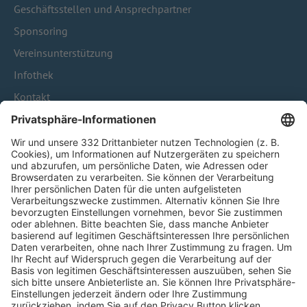
Geschäftsstellen und Ansprechpartner
Sponsoring
Vereinsunterstützung
Infothek
Kontakt
HÄUFIG BESUCHTE SEITEN
Pässe und Vereinswechsel
Trainerausbildung
Schulungsangebot Vereinsmitarbeiter
BFV-Geschäftsstellen
Trainerbörse
Login SpielPlus