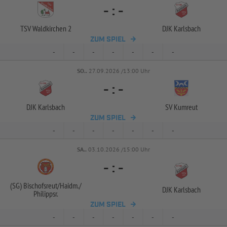
-
:
-
TSV Waldkirchen 2
DJK Karlsbach
ZUM SPIEL
-
-
-
-
-
-
-
SO..
27.09.2026 /13:00 Uhr
-
:
-
DJK Karlsbach
SV Kumreut
ZUM SPIEL
-
-
-
-
-
-
-
SA..
03.10.2026 /15:00 Uhr
-
:
-
(SG) Bischofsreut/
Haidm./
DJK Karlsbach
Philippsr.
ZUM SPIEL
-
-
-
-
-
-
-