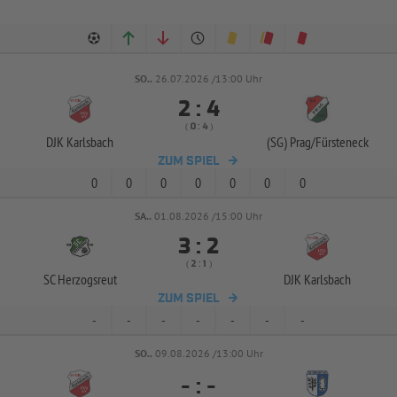
SO..
26.07.2026 /13:00 Uhr


:
( 
 )
:
DJK Karlsbach
(SG) Prag/
Fürsteneck
ZUM SPIEL
0
0
0
0
0
0
0
SA..
01.08.2026 /15:00 Uhr


:
( 
 )
:
SC Herzogsreut
DJK Karlsbach
ZUM SPIEL
-
-
-
-
-
-
-
SO..
09.08.2026 /13:00 Uhr
-
:
-