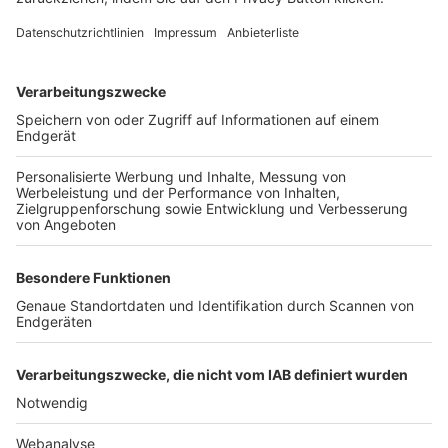
FOLGE DEM BFV
TOP-VEREINE
TOP-PARTNER
SFV
DFB
UEFA
FIFA