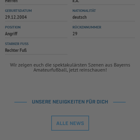
Herren
k.A.
GEBURTSDATUM
NATIONALITÄT
29.12.2004
deutsch
POSITION
RÜCKENNUMMER
Angriff
29
STARKER FUSS
Rechter Fuß
Wir zeigen euch die spektakulärsten Szenen aus Bayerns
Amateurfußball, jetzt reinschauen!
UNSERE NEUIGKEITEN FÜR DICH
ALLE NEWS