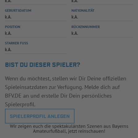
k.A.
k.A.
INFOTHEK
SPIELPLUS
GEBURTSDATUM
NATIONALITÄT
k.A.
k.A.
POSITION
RÜCKENNUMMER
k.A.
k.A.
STARKER FUSS
k.A.
BIST DU DIESER SPIELER?
Wenn du möchtest, stellen wir Dir Deine offiziellen
Spieleinsatzdaten zur Verfügung. Melde dich auf
BFV.DE an und erstelle Dir Dein persönliches
Spielerprofil.
SPIELERPROFIL ANLEGEN
Wir zeigen euch die spektakulärsten Szenen aus Bayerns
Amateurfußball, jetzt reinschauen!