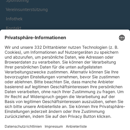
Sponsoring
Vereinsunterstützung
Infothek
Kontakt
HÄUFIG BESUCHTE SEITEN
Pässe und Vereinswechsel
Trainerausbildung
Schulungsangebot Vereinsmitarbeiter
BFV-Geschäftsstellen
Trainerbörse
Login SpielPlus
FOLGE DEM BFV