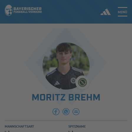
MENÜ
Jetzt einloggen
ERGEBNISSE & WETTBEWERBE
NEUIGKEITEN
SPIELBETRIEB & VERBANDSLEBEN
MORITZ BREHM
AUSBILDUNG & FÖRDERUNG
DER VERBAND
MANNSCHAFTSART
SPITZNAME