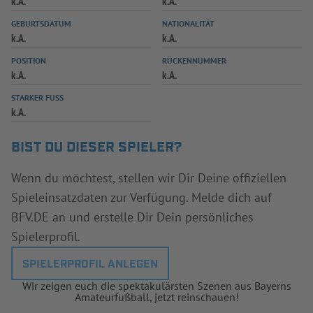
k.A.
k.A.
INFOTHEK
SPIELPLUS
GEBURTSDATUM
NATIONALITÄT
k.A.
k.A.
POSITION
RÜCKENNUMMER
k.A.
k.A.
STARKER FUSS
k.A.
BIST DU DIESER SPIELER?
Wenn du möchtest, stellen wir Dir Deine offiziellen
Spieleinsatzdaten zur Verfügung. Melde dich auf
BFV.DE an und erstelle Dir Dein persönliches
Spielerprofil.
SPIELERPROFIL ANLEGEN
Wir zeigen euch die spektakulärsten Szenen aus Bayerns
Amateurfußball, jetzt reinschauen!