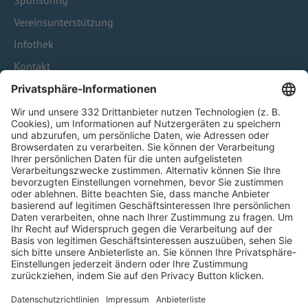
Sponsoring
Vereinsunterstützung
Infothek
Kontakt
HÄUFIG BESUCHTE SEITEN
Pässe und Vereinswechsel
Trainerausbildung
Schulungsangebot Vereinsmitarbeiter
BFV-Geschäftsstellen
Trainerbörse
Login SpielPlus
FOLGE DEM BFV