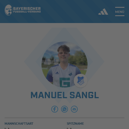
MENÜ
Jetzt einloggen
ERGEBNISSE & WETTBEWERBE
NEUIGKEITEN
SPIELBETRIEB & VERBANDSLEBEN
MANUEL SANGL
AUSBILDUNG & FÖRDERUNG
DER VERBAND
MANNSCHAFTSART
SPITZNAME