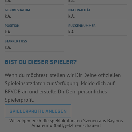
k.A.
k.A.
INFOTHEK
SPIELPLUS
GEBURTSDATUM
NATIONALITÄT
k.A.
k.A.
POSITION
RÜCKENNUMMER
k.A.
k.A.
STARKER FUSS
k.A.
BIST DU DIESER SPIELER?
Wenn du möchtest, stellen wir Dir Deine offiziellen
Spieleinsatzdaten zur Verfügung. Melde dich auf
BFV.DE an und erstelle Dir Dein persönliches
Spielerprofil.
SPIELERPROFIL ANLEGEN
Wir zeigen euch die spektakulärsten Szenen aus Bayerns
Amateurfußball, jetzt reinschauen!