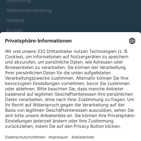
Sponsoring
Vereinsunterstützung
Infothek
Kontakt
HÄUFIG BESUCHTE SEITEN
Pässe und Vereinswechsel
Trainerausbildung
Schulungsangebot Vereinsmitarbeiter
BFV-Geschäftsstellen
Trainerbörse
Login SpielPlus
FOLGE DEM BFV