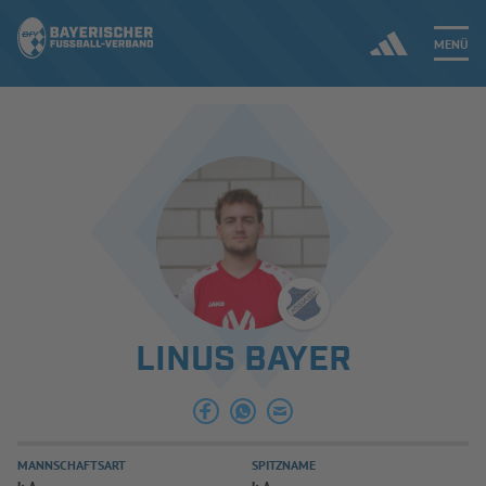
MENÜ
Jetzt einloggen
ERGEBNISSE & WETTBEWERBE
NEUIGKEITEN
SPIELBETRIEB & VERBANDSLEBEN
LINUS BAYER
AUSBILDUNG & FÖRDERUNG
DER VERBAND
MANNSCHAFTSART
SPITZNAME