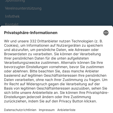
Sponsoring
Vereinsunterstützung
Infothek
Kontakt
HÄUFIG BESUCHTE SEITEN
Pässe und Vereinswechsel
Trainerausbildung
Schulungsangebot Vereinsmitarbeiter
BFV-Geschäftsstellen
Trainerbörse
Login SpielPlus
FOLGE DEM BFV