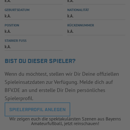
k.A.
k.A.
INFOTHEK
SPIELPLUS
GEBURTSDATUM
NATIONALITÄT
k.A.
k.A.
POSITION
RÜCKENNUMMER
k.A.
k.A.
STARKER FUSS
k.A.
BIST DU DIESER SPIELER?
Wenn du möchtest, stellen wir Dir Deine offiziellen
Spieleinsatzdaten zur Verfügung. Melde dich auf
BFV.DE an und erstelle Dir Dein persönliches
Spielerprofil.
SPIELERPROFIL ANLEGEN
Wir zeigen euch die spektakulärsten Szenen aus Bayerns
Amateurfußball, jetzt reinschauen!