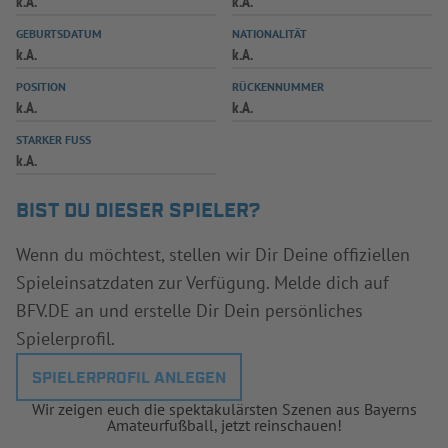
k.A.
k.A.
INFOTHEK
SPIELPLUS
GEBURTSDATUM
NATIONALITÄT
k.A.
k.A.
POSITION
RÜCKENNUMMER
k.A.
k.A.
STARKER FUSS
k.A.
BIST DU DIESER SPIELER?
Wenn du möchtest, stellen wir Dir Deine offiziellen
Spieleinsatzdaten zur Verfügung. Melde dich auf
BFV.DE an und erstelle Dir Dein persönliches
Spielerprofil.
SPIELERPROFIL ANLEGEN
Wir zeigen euch die spektakulärsten Szenen aus Bayerns
Amateurfußball, jetzt reinschauen!