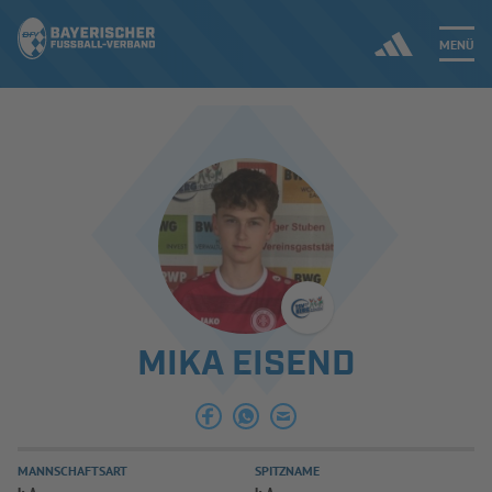
MENÜ
Jetzt einloggen
ERGEBNISSE & WETTBEWERBE
NEUIGKEITEN
SPIELBETRIEB & VERBANDSLEBEN
MIKA EISEND
AUSBILDUNG & FÖRDERUNG
DER VERBAND
MANNSCHAFTSART
SPITZNAME