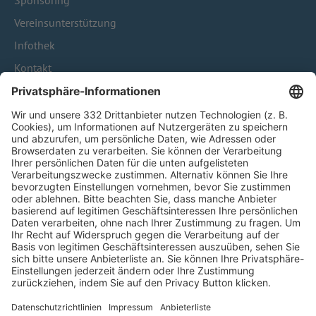
Sponsoring
Vereinsunterstützung
Infothek
Kontakt
HÄUFIG BESUCHTE SEITEN
Pässe und Vereinswechsel
Trainerausbildung
Schulungsangebot Vereinsmitarbeiter
BFV-Geschäftsstellen
Trainerbörse
Login SpielPlus
FOLGE DEM BFV