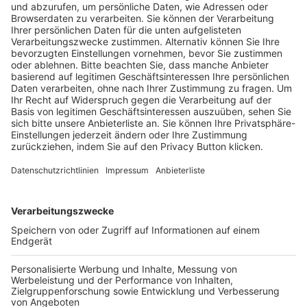
Pässe und Vereinswechsel
Trainerausbildung
Schulungsangebot Vereinsmitarbeiter
BFV-Geschäftsstellen
Trainerbörse
Login SpielPlus
FOLGE DEM BFV
TOP-VEREINE