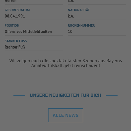
Herren
k.A.
GEBURTSDATUM
NATIONALITÄT
08.04.1991
k.A.
POSITION
RÜCKENNUMMER
Offensives Mittelfeld außen
10
STARKER FUSS
Rechter Fuß
Wir zeigen euch die spektakulärsten Szenen aus Bayerns
Amateurfußball, jetzt reinschauen!
UNSERE NEUIGKEITEN FÜR DICH
ALLE NEWS