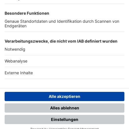
TOP-PARTNER
SFV
DFB
UEFA
FIFA
Nutzungsbedingungen
Datenschutz
Impressum