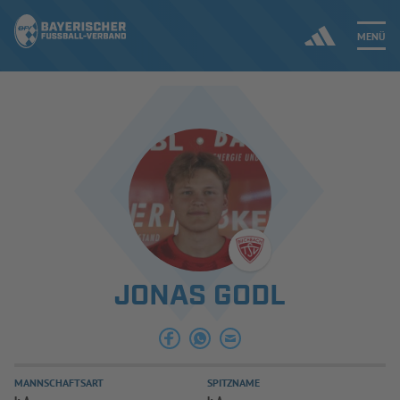
MENÜ
Jetzt einloggen
ERGEBNISSE & WETTBEWERBE
NEUIGKEITEN
SPIELBETRIEB & VERBANDSLEBEN
JONAS GODL
AUSBILDUNG & FÖRDERUNG
DER VERBAND
MANNSCHAFTSART
SPITZNAME