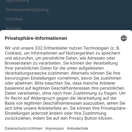
Sponsoring
Vereinsunterstützung
Infothek
Kontakt
HÄUFIG BESUCHTE SEITEN
Pässe und Vereinswechsel
Trainerausbildung
Schulungsangebot Vereinsmitarbeiter
BFV-Geschäftsstellen
Trainerbörse
Login SpielPlus
FOLGE DEM BFV