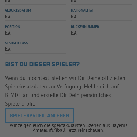
k.A.
k.A.
INFOTHEK
SPIELPLUS
GEBURTSDATUM
NATIONALITÄT
k.A.
k.A.
POSITION
RÜCKENNUMMER
k.A.
k.A.
STARKER FUSS
k.A.
BIST DU DIESER SPIELER?
Wenn du möchtest, stellen wir Dir Deine offiziellen
Spieleinsatzdaten zur Verfügung. Melde dich auf
BFV.DE an und erstelle Dir Dein persönliches
Spielerprofil.
SPIELERPROFIL ANLEGEN
Wir zeigen euch die spektakulärsten Szenen aus Bayerns
Amateurfußball, jetzt reinschauen!