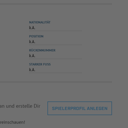
NATIONALITÄT
k.A.
POSITION
k.A.
RÜCKENNUMMER
k.A.
STARKER FUSS
k.A.
an und erstelle Dir
SPIELERPROFIL ANLEGEN
 reinschauen!