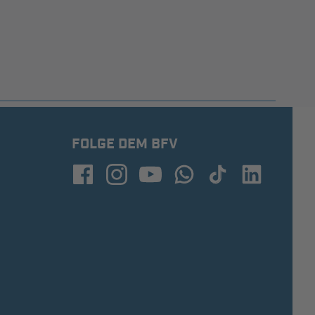
FOLGE DEM BFV