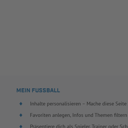
MEIN FUSSBALL
Inhalte personalisieren – Mache diese Seite
Favoriten anlegen, Infos und Themen filtern
Präsentiere dich als Spieler, Trainer oder Sch