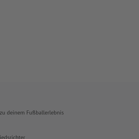
 zu deinem Fußballerlebnis
iedsrichter