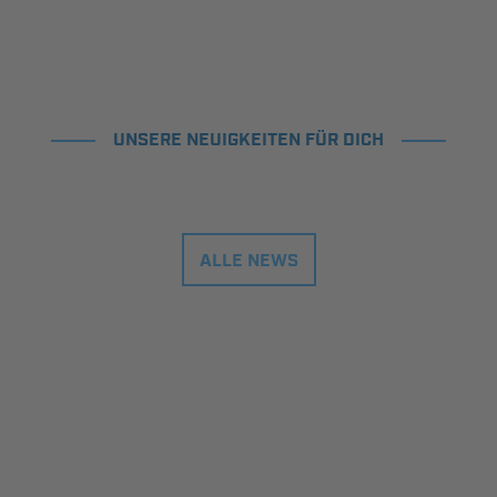
UNSERE NEUIGKEITEN FÜR DICH
ALLE NEWS