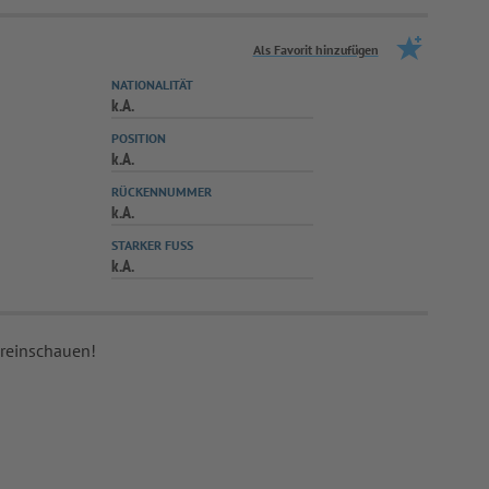
Als Favorit hinzufügen
NATIONALITÄT
k.A.
POSITION
k.A.
RÜCKENNUMMER
k.A.
STARKER FUSS
k.A.
 reinschauen!