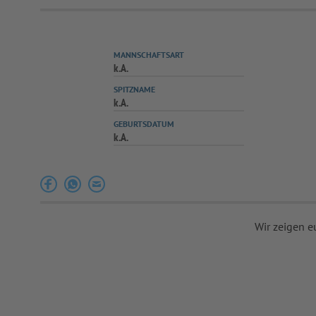
MANNSCHAFTSART
k.A.
SPITZNAME
k.A.
GEBURTSDATUM
k.A.
Wir zeigen e