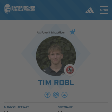
MENÜ
Jetzt einloggen
Als Favorit hinzufügen
ERGEBNISSE & WETTBEWERBE
NEUIGKEITEN
SPIELBETRIEB & VERBANDSLEBEN
TIM ROBL
AUSBILDUNG & FÖRDERUNG
DER VERBAND
MANNSCHAFTSART
SPITZNAME