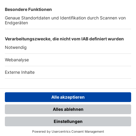
SFV
DFB
UEFA
FIFA
Nutzungsbedingungen
Datenschutz
Impressum