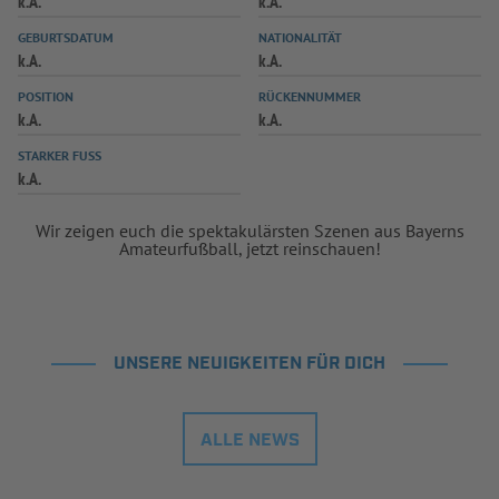
k.A.
k.A.
INFOTHEK
SPIELPLUS
GEBURTSDATUM
NATIONALITÄT
k.A.
k.A.
POSITION
RÜCKENNUMMER
k.A.
k.A.
STARKER FUSS
k.A.
Wir zeigen euch die spektakulärsten Szenen aus Bayerns
Amateurfußball, jetzt reinschauen!
UNSERE NEUIGKEITEN FÜR DICH
ALLE NEWS