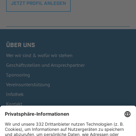
JETZT PROFIL ANLEGEN
ÜBER UNS
Wer wir sind & wofür wir stehen
Geschäftsstellen und Ansprechpartner
Sponsoring
Vereinsunterstützung
Infothek
Kontakt
HÄUFIG BESUCHTE SEITEN
Pässe und Vereinswechsel