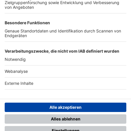
TOP-PARTNER
SFV
DFB
UEFA
FIFA
Nutzungsbedingungen
Datenschutz
Impressum