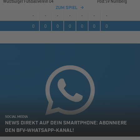
Würzburger Fußballverein 04
Post SV Nürnberg
ZUM SPIEL
-
-
-
-
-
-
-
0
0
0
0
0
0
0
SOCIAL MEDIA
NEWS DIREKT AUF DEIN SMARTPHONE: ABONNIERE
DEN BFV-WHATSAPP-KANAL!