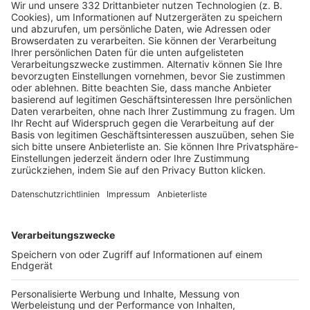
HÄUFIG BESUCHTE SEITEN
Pässe und Vereinswechsel
Trainerausbildung
Schulungsangebot Vereinsmitarbeiter
BFV-Geschäftsstellen
Trainerbörse
Login SpielPlus
FOLGE DEM BFV
TOP-VEREINE