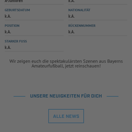
A-Junioren
k.A.
INFOTHEK
SPIELPLUS
GEBURTSDATUM
NATIONALITÄT
k.A.
k.A.
POSITION
RÜCKENNUMMER
k.A.
k.A.
STARKER FUSS
k.A.
Wir zeigen euch die spektakulärsten Szenen aus Bayerns
Amateurfußball, jetzt reinschauen!
UNSERE NEUIGKEITEN FÜR DICH
ALLE NEWS