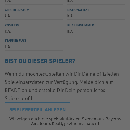
k.A.
k.A.
INFOTHEK
SPIELPLUS
GEBURTSDATUM
NATIONALITÄT
k.A.
k.A.
POSITION
RÜCKENNUMMER
k.A.
k.A.
STARKER FUSS
k.A.
BIST DU DIESER SPIELER?
Wenn du möchtest, stellen wir Dir Deine offiziellen
Spieleinsatzdaten zur Verfügung. Melde dich auf
BFV.DE an und erstelle Dir Dein persönliches
Spielerprofil.
SPIELERPROFIL ANLEGEN
Wir zeigen euch die spektakulärsten Szenen aus Bayerns
Amateurfußball, jetzt reinschauen!