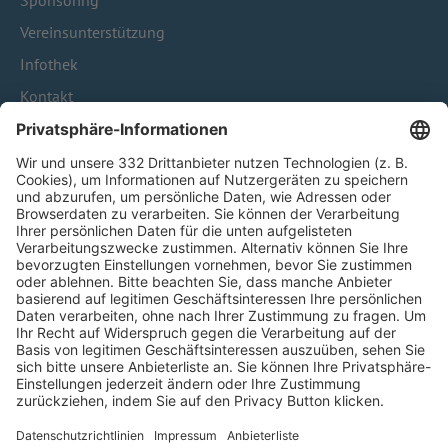
Sponsoring
Vereinsunterstützung
Infothek
Kontakt
HÄUFIG BESUCHTE SEITEN
Pässe und Vereinswechsel
Trainerausbildung
Schulungsangebot Vereinsmitarbeiter
BFV-Geschäftsstellen
Trainerbörse
Login SpielPlus
FOLGE DEM BFV