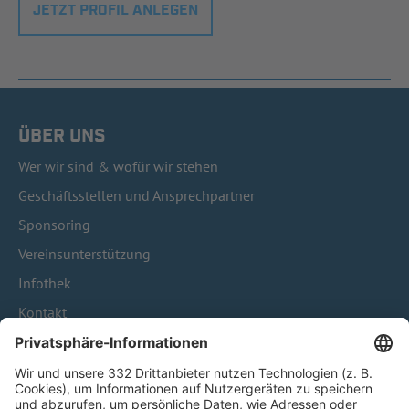
JETZT PROFIL ANLEGEN
ÜBER UNS
Wer wir sind & wofür wir stehen
Geschäftsstellen und Ansprechpartner
Sponsoring
Vereinsunterstützung
Infothek
Kontakt
HÄUFIG BESUCHTE SEITEN
Pässe und Vereinswechsel