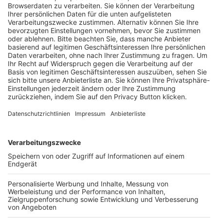
Trainerausbildung
Schulungsangebot Vereinsmitarbeiter
BFV-Geschäftsstellen
Trainerbörse
Login SpielPlus
FOLGE DEM BFV
TOP-VEREINE
TOP-PARTNER