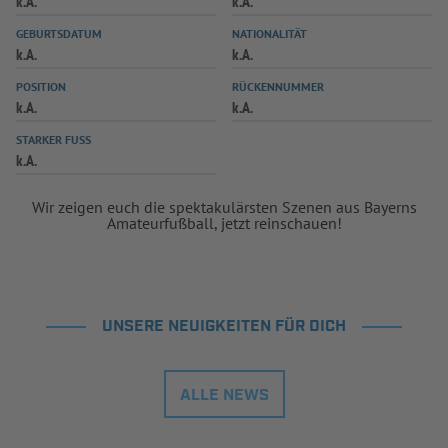
k.A.
k.A.
INFOTHEK
SPIELPLUS
GEBURTSDATUM
NATIONALITÄT
k.A.
k.A.
POSITION
RÜCKENNUMMER
k.A.
k.A.
STARKER FUSS
k.A.
Wir zeigen euch die spektakulärsten Szenen aus Bayerns
Amateurfußball, jetzt reinschauen!
UNSERE NEUIGKEITEN FÜR DICH
ALLE NEWS