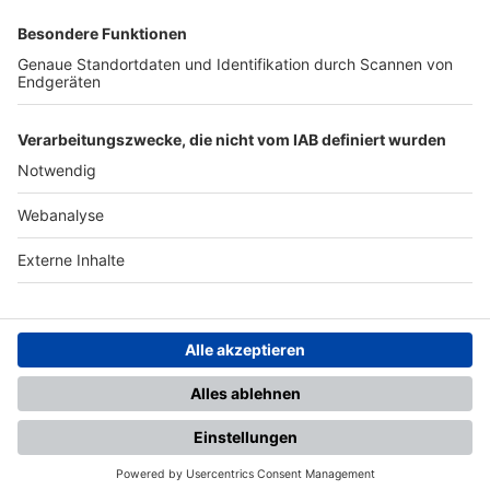
SFV
DFB
UEFA
FIFA
Nutzungsbedingungen
Datenschutz
Impressum