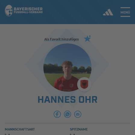
MENÜ
Jetzt einloggen
Als Favorit hinzufügen
ERGEBNISSE & WETTBEWERBE
NEUIGKEITEN
SPIELBETRIEB & VERBANDSLEBEN
HANNES OHR
AUSBILDUNG & FÖRDERUNG
DER VERBAND
MANNSCHAFTSART
SPITZNAME