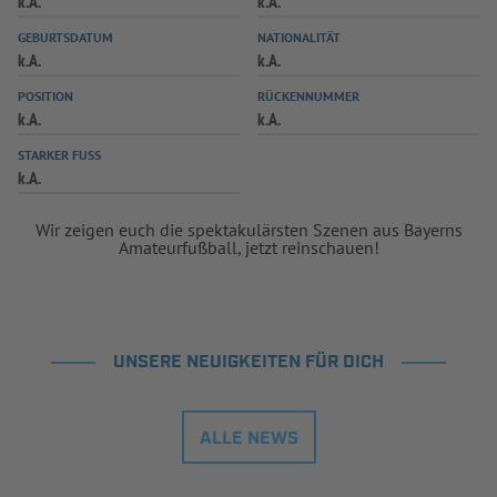
k.A.
k.A.
INFOTHEK
SPIELPLUS
GEBURTSDATUM
NATIONALITÄT
k.A.
k.A.
POSITION
RÜCKENNUMMER
k.A.
k.A.
STARKER FUSS
k.A.
Wir zeigen euch die spektakulärsten Szenen aus Bayerns
Amateurfußball, jetzt reinschauen!
UNSERE NEUIGKEITEN FÜR DICH
ALLE NEWS