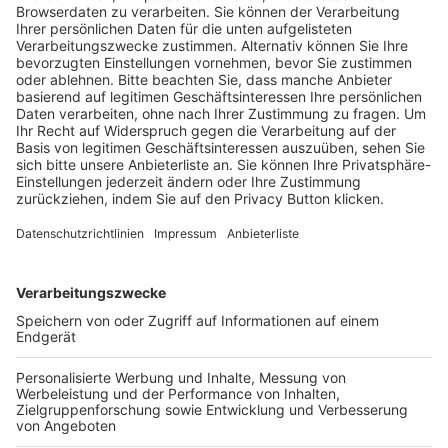
Trainerausbildung
Schulungsangebot Vereinsmitarbeiter
BFV-Geschäftsstellen
Trainerbörse
Login SpielPlus
FOLGE DEM BFV
TOP-VEREINE
TOP-PARTNER