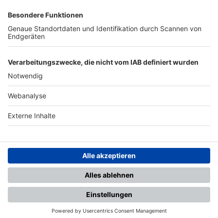
SFV
DFB
UEFA
FIFA
Nutzungsbedingungen
Datenschutz
Impressum