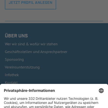
JETZT PROFIL ANLEGEN
ÜBER UNS
Wer wir sind & wofür wir stehen
Geschäftsstellen und Ansprechpartner
Sponsoring
Vereinsunterstützung
Infothek
Kontakt
HÄUFIG BESUCHTE SEITEN
Pässe und Vereinswechsel