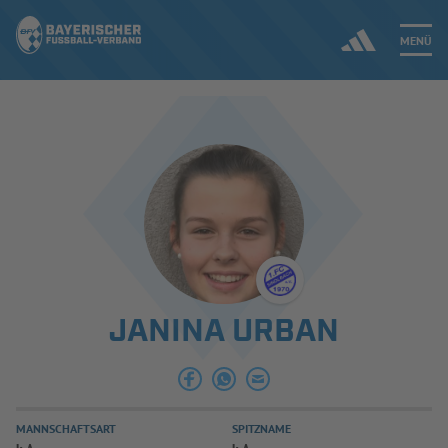
MENÜ
Jetzt einloggen
ERGEBNISSE & WETTBEWERBE
NEUIGKEITEN
SPIELBETRIEB & VERBANDSLEBEN
JANINA URBAN
AUSBILDUNG & FÖRDERUNG
DER VERBAND
MANNSCHAFTSART
SPITZNAME