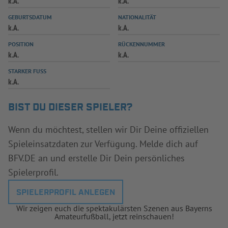
k.A.
k.A.
INFOTHEK
SPIELPLUS
GEBURTSDATUM
NATIONALITÄT
k.A.
k.A.
POSITION
RÜCKENNUMMER
k.A.
k.A.
STARKER FUSS
k.A.
BIST DU DIESER SPIELER?
Wenn du möchtest, stellen wir Dir Deine offiziellen
Spieleinsatzdaten zur Verfügung. Melde dich auf
BFV.DE an und erstelle Dir Dein persönliches
Spielerprofil.
SPIELERPROFIL ANLEGEN
Wir zeigen euch die spektakulärsten Szenen aus Bayerns
Amateurfußball, jetzt reinschauen!