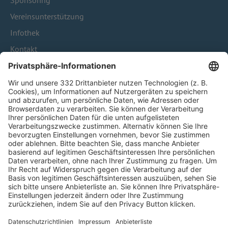
Sponsoring
Vereinsunterstützung
Infothek
Kontakt
HÄUFIG BESUCHTE SEITEN
Pässe und Vereinswechsel
Trainerausbildung
Schulungsangebot Vereinsmitarbeiter
BFV-Geschäftsstellen
Trainerbörse
Login SpielPlus
FOLGE DEM BFV