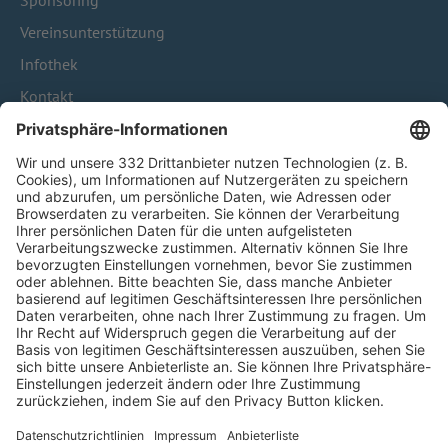
Sponsoring
Vereinsunterstützung
Infothek
Kontakt
HÄUFIG BESUCHTE SEITEN
Pässe und Vereinswechsel
Trainerausbildung
Schulungsangebot Vereinsmitarbeiter
BFV-Geschäftsstellen
Trainerbörse
Login SpielPlus
FOLGE DEM BFV