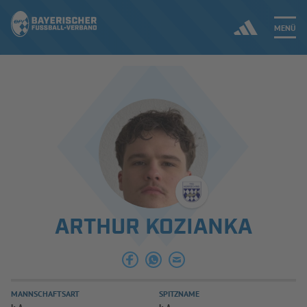
MENÜ
Jetzt einloggen
ERGEBNISSE & WETTBEWERBE
NEUIGKEITEN
SPIELBETRIEB & VERBANDSLEBEN
ARTHUR KOZIANKA
AUSBILDUNG & FÖRDERUNG
DER VERBAND
MANNSCHAFTSART
SPITZNAME