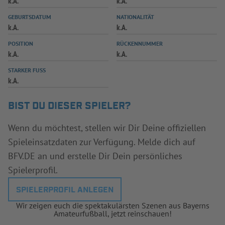
k.A.
k.A.
INFOTHEK
SPIELPLUS
GEBURTSDATUM
NATIONALITÄT
k.A.
k.A.
POSITION
RÜCKENNUMMER
k.A.
k.A.
STARKER FUSS
k.A.
BIST DU DIESER SPIELER?
Wenn du möchtest, stellen wir Dir Deine offiziellen
Spieleinsatzdaten zur Verfügung. Melde dich auf
BFV.DE an und erstelle Dir Dein persönliches
Spielerprofil.
SPIELERPROFIL ANLEGEN
Wir zeigen euch die spektakulärsten Szenen aus Bayerns
Amateurfußball, jetzt reinschauen!