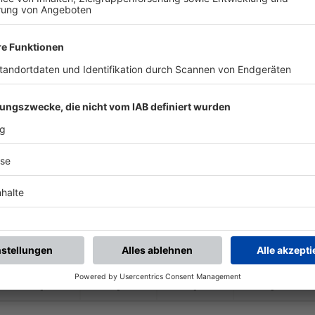
-
-
-
-
-
:
-
oburg-
Ketschendorf
TSV Gestungshaus
-
-
-
-
-
:
-
TSV Pfarrweisach
SV Coburg-
Ketsche
-
-
-
-
-
:
-
oburg-
Ketschendorf
SV Bosporus Cobur
-
-
-
-
-
:
-
SV Großgarnstadt
SV Coburg-
Ketsche
-
-
-
-