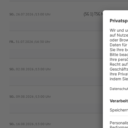
(SG 1) TSG Niederfüllbach 1
SO..
26.07.2026 /13:00 Uhr
SV C
FR..
31.07.2026 /16:30 Uhr
SO..
02.08.2026 /13:00 Uhr
SV C
SO..
09.08.2026 /13:00 Uhr
SO..
16.08.2026 /13:00 Uhr