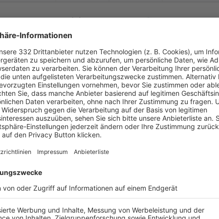


:
/
TSV Grub a. Forst 1
SV Coburg-
Ketsche
( 
 )
:
0
0
0
90


:
oburg-
Ketschendorf
TSV 1860 Staffelst
( 
 )
:
0
0
0
90


:
TSV Oberlauter
SV Coburg-
Ketsche
( 
 )
:
0
0
0
90
-
:
-
oburg-
Ketschendorf
TSV Scherneck
-
-
-
-
-
:
-
SV Heilgersdorf
SV Coburg-
Ketsche