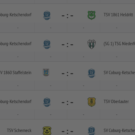
-
:
-
oburg-
Ketschendorf
TSV 1861 Heldritt
-
-
-
-
-
:
-
oburg-
Ketschendorf
(SG 1) TSG Niederf
-
-
-
-
-
:
-
V 1860 Staffelstein
SV Coburg-
Ketsche
-
-
-
-
-
:
-
oburg-
Ketschendorf
TSV Oberlauter
-
-
-
-
-
:
-
TSV Scherneck
SV Coburg-
Ketsche