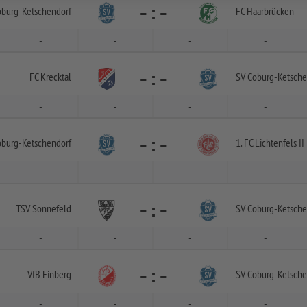
-
:
-
oburg-
Ketschendorf
FC Haarbrücken
-
-
-
-
-
:
-
FC Krecktal
SV Coburg-
Ketsche
-
-
-
-
-
:
-
oburg-
Ketschendorf
1. FC Lichtenfels II
-
-
-
-
-
:
-
TSV Sonnefeld
SV Coburg-
Ketsche
-
-
-
-
-
:
-
VfB Einberg
SV Coburg-
Ketsche
-
-
-
-