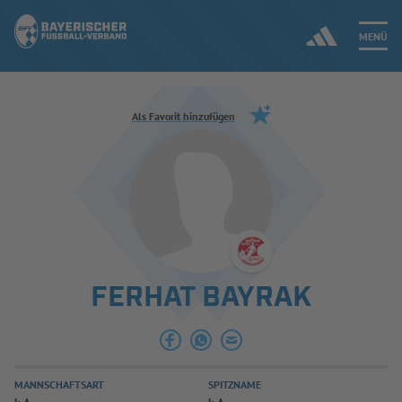
MENÜ
Jetzt einloggen
Als Favorit hinzufügen
ERGEBNISSE & WETTBEWERBE
NEUIGKEITEN
SPIELBETRIEB & VERBANDSLEBEN
FERHAT BAYRAK
AUSBILDUNG & FÖRDERUNG
DER VERBAND
MANNSCHAFTSART
SPITZNAME