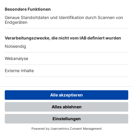
SFV
DFB
UEFA
FIFA
Nutzungsbedingungen
Datenschutz
Impressum