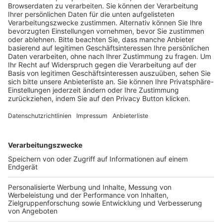
Trainerausbildung
Schulungsangebot Vereinsmitarbeiter
BFV-Geschäftsstellen
Trainerbörse
Login SpielPlus
FOLGE DEM BFV
TOP-VEREINE
TOP-PARTNER