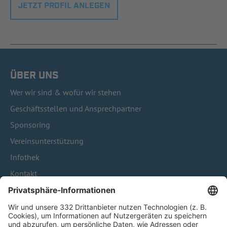
JETZT PROFIL ANLEGEN
ÜBER UNS
Wer wir sind & wofür wir stehen
Geschäftsstellen und Ansprechpartner
Sponsoring
Vereinsunterstützung
Infothek
Kontakt
HÄUFIG BESUCHTE SEITEN
Pässe und Vereinswechsel