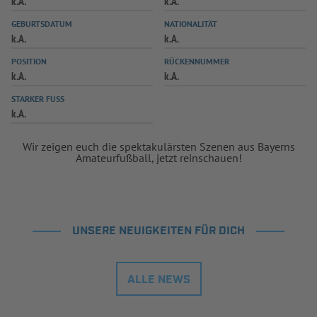
k.A.
k.A.
INFOTHEK
SPIELPLUS
GEBURTSDATUM
NATIONALITÄT
k.A.
k.A.
POSITION
RÜCKENNUMMER
k.A.
k.A.
STARKER FUSS
k.A.
Wir zeigen euch die spektakulärsten Szenen aus Bayerns
Amateurfußball, jetzt reinschauen!
UNSERE NEUIGKEITEN FÜR DICH
ALLE NEWS