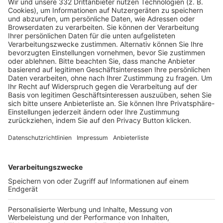
Pässe und Vereinswechsel
Trainerausbildung
Schulungsangebot Vereinsmitarbeiter
BFV-Geschäftsstellen
Trainerbörse
Login SpielPlus
FOLGE DEM BFV
TOP-VEREINE