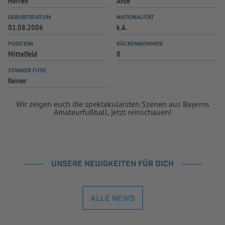
Herren
Ante
INFOTHEK
SPIELPLUS
GEBURTSDATUM
NATIONALITÄT
01.08.2006
k.A.
POSITION
RÜCKENNUMMER
Mittelfeld
8
STARKER FUSS
Keiner
Wir zeigen euch die spektakulärsten Szenen aus Bayerns
Amateurfußball, jetzt reinschauen!
UNSERE NEUIGKEITEN FÜR DICH
ALLE NEWS