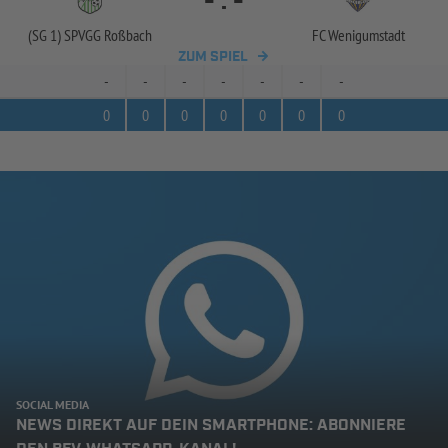
-
:
-
(SG 1) SPVGG Roßbach
FC Wenigumstadt
ZUM SPIEL
-
-
-
-
-
-
-
0
0
0
0
0
0
0
SOCIAL MEDIA
NEWS DIREKT AUF DEIN SMARTPHONE: ABONNIERE