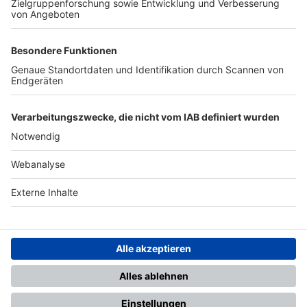
TOP-PARTNER
SFV
DFB
UEFA
FIFA
Nutzungsbedingungen
Datenschutz
Impressum