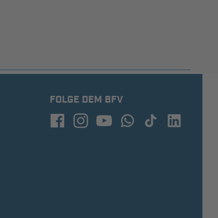
FOLGE DEM BFV