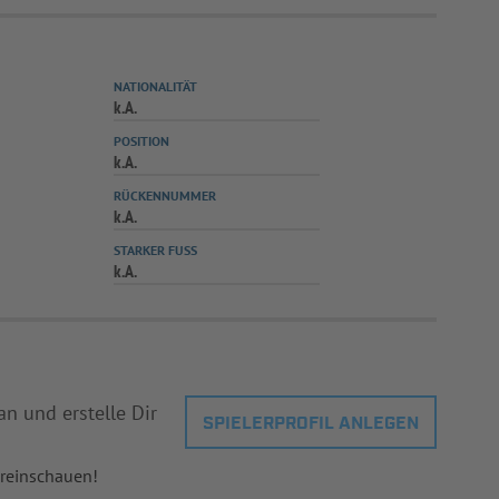
NATIONALITÄT
k.A.
POSITION
k.A.
RÜCKENNUMMER
k.A.
STARKER FUSS
k.A.
an und erstelle Dir
SPIELERPROFIL ANLEGEN
 reinschauen!