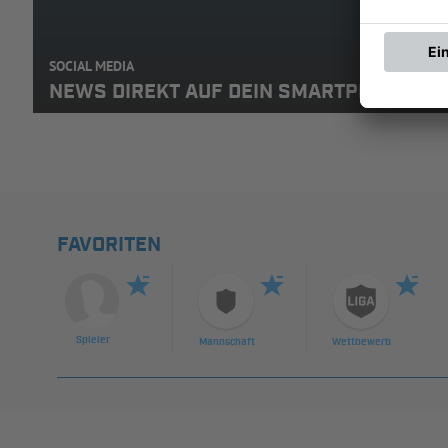
SOCIAL MEDIA
NEWS DIREKT AUF DEIN SMARTPHONE: A
FAVORITEN
Spieler
Mannschaft
Wettbewerb