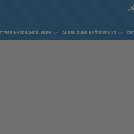
ETRIEB & VERBANDSLEBEN
AUSBILDUNG & FÖRDERUNG
DE