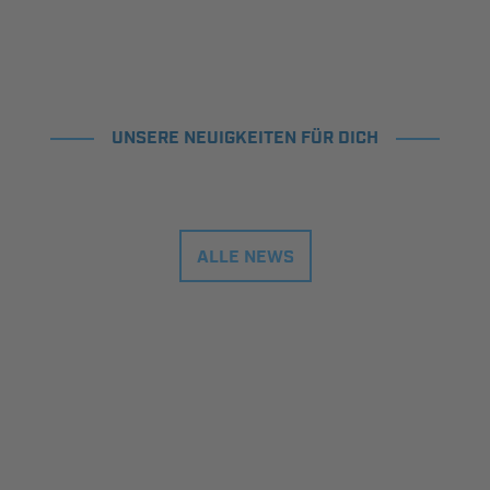
UNSERE NEUIGKEITEN FÜR DICH
ALLE NEWS