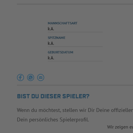
MANNSCHAFTSART
k.A.
SPITZNAME
k.A.
GEBURTSDATUM
k.A.
BIST DU DIESER SPIELER?
Wenn du möchtest, stellen wir Dir Deine offizielle
Dein persönliches Spielerprofil.
Wir zeigen e