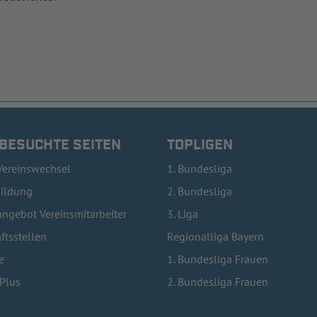
 BESUCHTE SEITEN
TOPLIGEN
Vereinswechsel
1. Bundesliga
bildung
2. Bundesliga
ngebot Vereinsmitarbeiter
3. Liga
ftsstellen
Regionalliga Bayern
e
1. Bundesliga Frauen
lPlus
2. Bundesliga Frauen