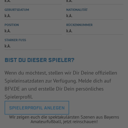
k.A.
k.A.
INFOTHEK
SPIELPLUS
GEBURTSDATUM
NATIONALITÄT
k.A.
k.A.
POSITION
RÜCKENNUMMER
k.A.
k.A.
STARKER FUSS
k.A.
BIST DU DIESER SPIELER?
Wenn du möchtest, stellen wir Dir Deine offiziellen
Spieleinsatzdaten zur Verfügung. Melde dich auf
BFV.DE an und erstelle Dir Dein persönliches
Spielerprofil.
SPIELERPROFIL ANLEGEN
Wir zeigen euch die spektakulärsten Szenen aus Bayerns
Amateurfußball, jetzt reinschauen!