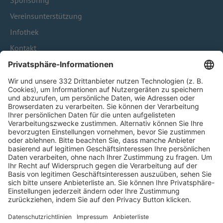
Sponsoring
Vereinsunterstützung
Infothek
Kontakt
HÄUFIG BESUCHTE SEITEN
Pässe und Vereinswechsel
Trainerausbildung
Schulungsangebot Vereinsmitarbeiter
BFV-Geschäftsstellen
Trainerbörse
Login SpielPlus
FOLGE DEM BFV