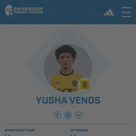
MENÜ
Jetzt einloggen
ERGEBNISSE & WETTBEWERBE
NEUIGKEITEN
SPIELBETRIEB & VERBANDSLEBEN
YUSHA VENOS
AUSBILDUNG & FÖRDERUNG
DER VERBAND
MANNSCHAFTSART
SPITZNAME