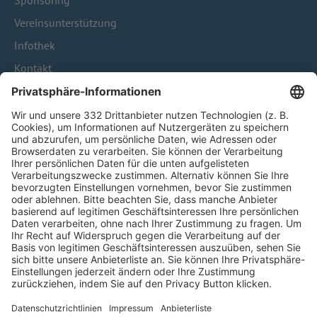
Sponsoring
Vereinsunterstützung
Infothek
Kontakt
HÄUFIG BESUCHTE SEITEN
Pässe und Vereinswechsel
Trainerausbildung
Schulungsangebot Vereinsmitarbeiter
BFV-Geschäftsstellen
Trainerbörse
Login SpielPlus
FOLGE DEM BFV