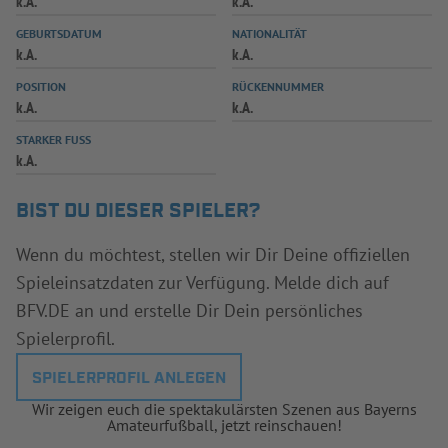
k.A.
k.A.
INFOTHEK
SPIELPLUS
GEBURTSDATUM
NATIONALITÄT
k.A.
k.A.
POSITION
RÜCKENNUMMER
k.A.
k.A.
STARKER FUSS
k.A.
BIST DU DIESER SPIELER?
Wenn du möchtest, stellen wir Dir Deine offiziellen
Spieleinsatzdaten zur Verfügung. Melde dich auf
BFV.DE an und erstelle Dir Dein persönliches
Spielerprofil.
SPIELERPROFIL ANLEGEN
Wir zeigen euch die spektakulärsten Szenen aus Bayerns
Amateurfußball, jetzt reinschauen!