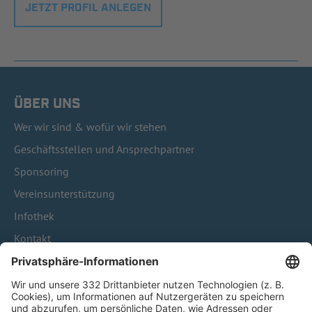
JETZT PROFIL ANLEGEN
ÜBER UNS
Wer wir sind & wofür wir stehen
Geschäftsstellen und Ansprechpartner
Sponsoring
Vereinsunterstützung
Infothek
Kontakt
HÄUFIG BESUCHTE SEITEN
Pässe und Vereinswechsel