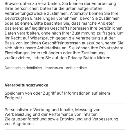
Trainerausbildung
Schulungsangebot Vereinsmitarbeiter
BFV-Geschäftsstellen
Trainerbörse
Login SpielPlus
FOLGE DEM BFV
TOP-VEREINE
TOP-PARTNER