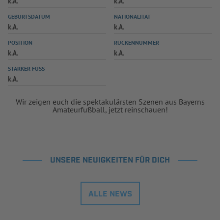
k.A.
k.A.
INFOTHEK
SPIELPLUS
GEBURTSDATUM
NATIONALITÄT
k.A.
k.A.
POSITION
RÜCKENNUMMER
k.A.
k.A.
STARKER FUSS
k.A.
Wir zeigen euch die spektakulärsten Szenen aus Bayerns
Amateurfußball, jetzt reinschauen!
UNSERE NEUIGKEITEN FÜR DICH
ALLE NEWS