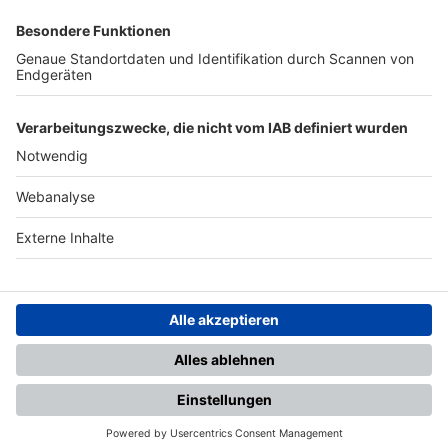
SFV
DFB
UEFA
FIFA
Nutzungsbedingungen
Datenschutz
Impressum