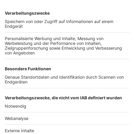
TOP-VEREINE
TOP-PARTNER
SFV
DFB
UEFA
FIFA
Nutzungsbedingungen
Datenschutz
Impressum