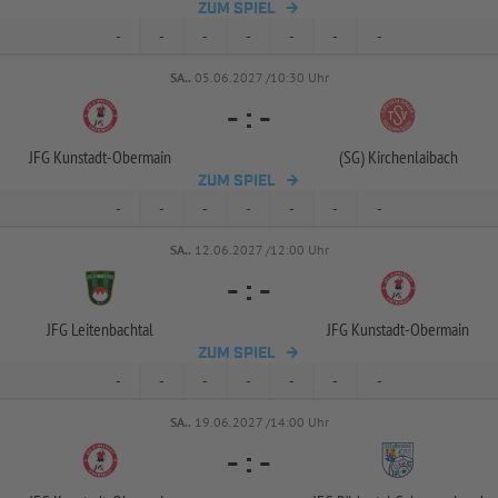
ZUM SPIEL
-
-
-
-
-
-
-
SA..
05.06.2027 /10:30 Uhr
-
:
-
JFG Kunstadt-
Obermain
(SG) Kirchenlaibach
ZUM SPIEL
-
-
-
-
-
-
-
SA..
12.06.2027 /12:00 Uhr
-
:
-
JFG Leitenbachtal
JFG Kunstadt-
Obermain
ZUM SPIEL
-
-
-
-
-
-
-
SA..
19.06.2027 /14:00 Uhr
-
:
-