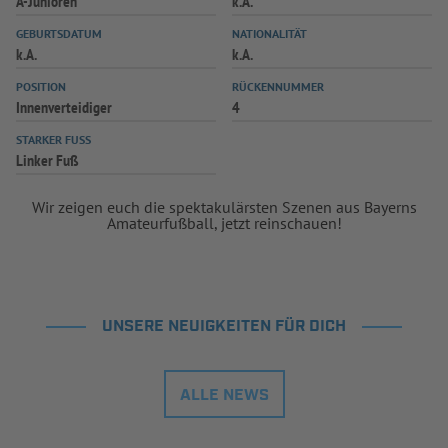
A-Junioren
k.A.
INFOTHEK
SPIELPLUS
GEBURTSDATUM
NATIONALITÄT
k.A.
k.A.
POSITION
RÜCKENNUMMER
Innenverteidiger
4
STARKER FUSS
Linker Fuß
Wir zeigen euch die spektakulärsten Szenen aus Bayerns
Amateurfußball, jetzt reinschauen!
UNSERE NEUIGKEITEN FÜR DICH
ALLE NEWS