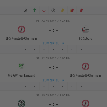
FR..
04.09.2026 /15:45 Uhr
-
:
-
JFG Kunstadt-
Obermain
FC Coburg
ZUM SPIEL
-
-
-
-
-
-
-
SA..
12.09.2026 /16:00 Uhr
-
:
-
JFG GW Frankenwald
JFG Kunstadt-
Obermain
ZUM SPIEL
-
-
-
-
-
-
-
SA..
19.09.2026 /11:00 Uhr
-
:
-