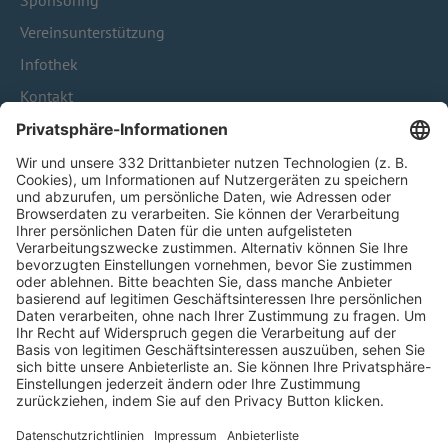
Sponsoring
Vereinsunterstützung
Infothek
Kontakt
HÄUFIG BESUCHTE SEITEN
Pässe und Vereinswechsel
Trainerausbildung
Schulungsangebot Vereinsmitarbeiter
BFV-Geschäftsstellen
Trainerbörse
Login SpielPlus
FOLGE DEM BFV