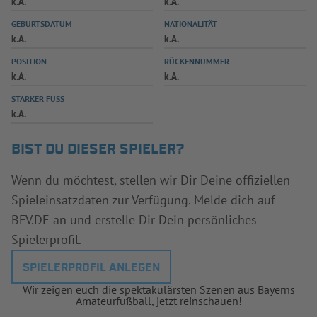
k.A.
k.A.
INFOTHEK
SPIELPLUS
GEBURTSDATUM
NATIONALITÄT
k.A.
k.A.
POSITION
RÜCKENNUMMER
k.A.
k.A.
STARKER FUSS
k.A.
BIST DU DIESER SPIELER?
Wenn du möchtest, stellen wir Dir Deine offiziellen
Spieleinsatzdaten zur Verfügung. Melde dich auf
BFV.DE an und erstelle Dir Dein persönliches
Spielerprofil.
SPIELERPROFIL ANLEGEN
Wir zeigen euch die spektakulärsten Szenen aus Bayerns
Amateurfußball, jetzt reinschauen!