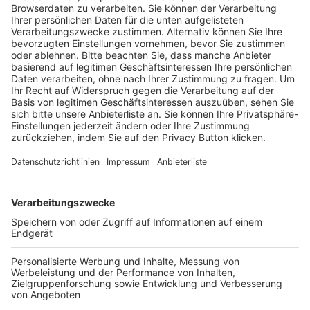
Trainerausbildung
Schulungsangebot Vereinsmitarbeiter
BFV-Geschäftsstellen
Trainerbörse
Login SpielPlus
FOLGE DEM BFV
TOP-VEREINE
TOP-PARTNER