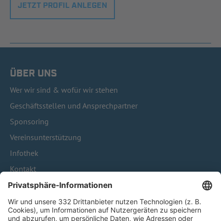
JETZT PROFIL ANLEGEN
ÜBER UNS
Wer wir sind & wofür wir stehen
Geschäftsstellen und Ansprechpartner
Sponsoring
Vereinsunterstützung
Infothek
Kontakt
HÄUFIG BESUCHTE SEITEN
Pässe und Vereinswechsel