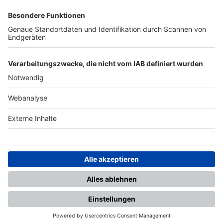
SFV
DFB
UEFA
FIFA
Nutzungsbedingungen
Datenschutz
Impressum