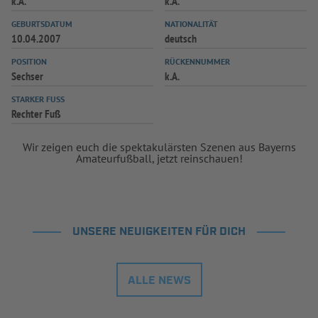
k.A.
k.A.
INFOTHEK
SPIELPLUS
GEBURTSDATUM
NATIONALITÄT
10.04.2007
deutsch
POSITION
RÜCKENNUMMER
Sechser
k.A.
STARKER FUSS
Rechter Fuß
Wir zeigen euch die spektakulärsten Szenen aus Bayerns
Amateurfußball, jetzt reinschauen!
UNSERE NEUIGKEITEN FÜR DICH
ALLE NEWS