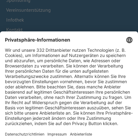
Sponsoring
Vereinsunterstützung
Infothek
Kontakt
HÄUFIG BESUCHTE SEITEN
Pässe und Vereinswechsel
Trainerausbildung
Schulungsangebot Vereinsmitarbeiter
BFV-Geschäftsstellen
Trainerbörse
Login SpielPlus
FOLGE DEM BFV