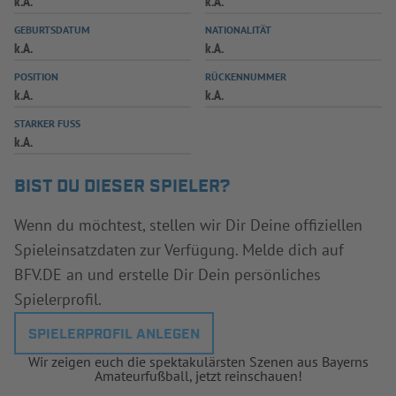
k.A.
k.A.
INFOTHEK
SPIELPLUS
GEBURTSDATUM
NATIONALITÄT
k.A.
k.A.
POSITION
RÜCKENNUMMER
k.A.
k.A.
STARKER FUSS
k.A.
BIST DU DIESER SPIELER?
Wenn du möchtest, stellen wir Dir Deine offiziellen
Spieleinsatzdaten zur Verfügung. Melde dich auf
BFV.DE an und erstelle Dir Dein persönliches
Spielerprofil.
SPIELERPROFIL ANLEGEN
Wir zeigen euch die spektakulärsten Szenen aus Bayerns
Amateurfußball, jetzt reinschauen!