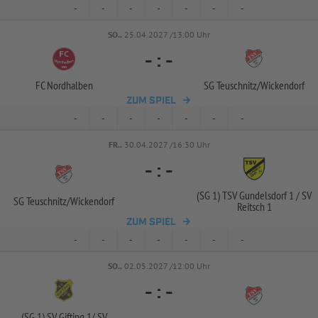
-
-
-
-
-
-
-
SO..
25.04.2027 /13:00 Uhr
-
:
-
FC Nordhalben
SG Teuschnitz/
Wickendorf
ZUM SPIEL
-
-
-
-
-
-
-
FR..
30.04.2027 /16:30 Uhr
-
:
-
(SG 1) TSV Gundelsdorf 1 /
SV
SG Teuschnitz/
Wickendorf
Reitsch 1
ZUM SPIEL
-
-
-
-
-
-
-
SO..
02.05.2027 /12:00 Uhr
-
:
-
(SG 1) SV Gifting 1/
SV