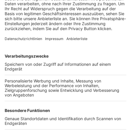
Trainerbörse
Login SpielPlus
FOLGE DEM BFV
TOP-VEREINE
TOP-PARTNER