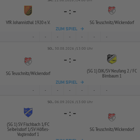
-
:
-
VfR Johannisthal 1920 e.V.
SG Teuschnitz/
Wickendorf
ZUM SPIEL
-
-
-
-
-
-
-
SO..
30.08.2026 /13:00 Uhr
-
:
-
(SG 1) DJK/
SV Neufang 2 /
FC
SG Teuschnitz/
Wickendorf
Birnbaum 1
ZUM SPIEL
-
-
-
-
-
-
-
SO..
06.09.2026 /13:00 Uhr
-
:
-
(SG 1) SV Fischbach 1/
FC
Seibelsdorf 1/
SV Höfles-
SG Teuschnitz/
Wickendorf
Vogtendorf 1