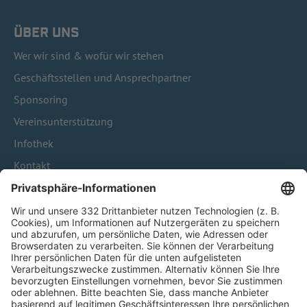
ÜBER UNS
Wer wir sind & wofür wir stehen
Geschäftsstellen und Ansprechpartner
Sponsoring
Vereinsunterstützung
Infothek
Kontakt
HÄUFIG BESUCHTE SEITEN
Pässe und Vereinswechsel
Trainerausbildung
Schulungsangebot Vereinsmitarbeiter
BFV-Geschäftsstellen