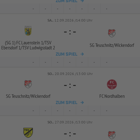
ZUM SPIEL
-
-
-
-
-
-
-
SA..
12.09.2026 /14:00 Uhr
-
:
-
(SG 1) FC Lauenstein 1/
TSV
SG Teuschnitz/
Wickendorf
Ebersdorf 1/
TSV Ludwigsstadt 2
ZUM SPIEL
-
-
-
-
-
-
-
SO..
20.09.2026 /13:00 Uhr
-
:
-
SG Teuschnitz/
Wickendorf
FC Nordhalben
ZUM SPIEL
-
-
-
-
-
-
-
SO..
27.09.2026 /13:00 Uhr
-
:
-