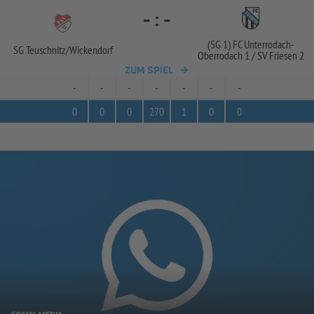
-
:
-
(SG 1) FC Unterrodach-
SG Teuschnitz/
Wickendorf
Oberrodach 1 /
SV Friesen 2
ZUM SPIEL
-
-
-
-
-
-
-
0
0
0
270
1
0
0