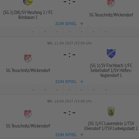
-
:
-
(SG 1) DJK/
SV Neufang 2 /
FC
SG Teuschnitz/
Wickendorf
Birnbaum 1
ZUM SPIEL
-
-
-
-
-
-
-
SO..
11.04.2027 /13:00 Uhr
-
:
-
(SG 1) SV Fischbach 1/
FC
SG Teuschnitz/
Wickendorf
Seibelsdorf 1/
SV Höfles-
Vogtendorf 1
ZUM SPIEL
-
-
-
-
-
-
-
SO..
18.04.2027 /13:00 Uhr
-
:
-
(SG 1) FC Lauenstein 1/
TSV
SG Teuschnitz/
Wickendorf
Ebersdorf 1/
TSV Ludwigsstadt 2
ZUM SPIEL