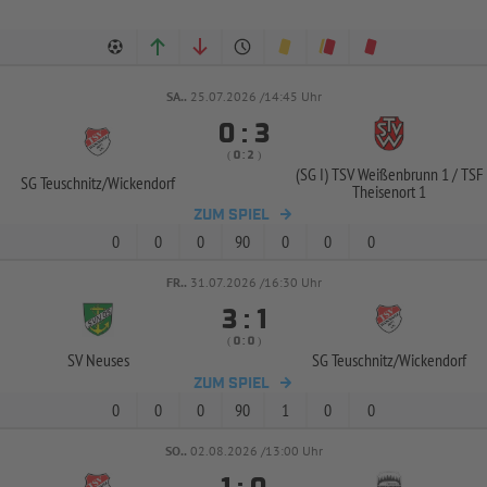
SA..
25.07.2026 /14:45 Uhr


:
( 
 )
:
(SG I) TSV Weißenbrunn 1 /
TSF
SG Teuschnitz/
Wickendorf
Theisenort 1
ZUM SPIEL
0
0
0
90
0
0
0
FR..
31.07.2026 /16:30 Uhr


:
( 
 )
:
SV Neuses
SG Teuschnitz/
Wickendorf
ZUM SPIEL
0
0
0
90
1
0
0
SO..
02.08.2026 /13:00 Uhr