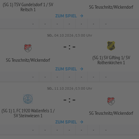
(SG 1) TSV Gundelsdorf 1 /
SV
SG Teuschnitz/
Wickendorf
Reitsch 1
ZUM SPIEL
-
-
-
-
-
-
-
SO..
04.10.2026 /13:00 Uhr
-
:
-
(SG 1) SV Gifting 1/
SV
SG Teuschnitz/
Wickendorf
Rothenkirchen 1
ZUM SPIEL
-
-
-
-
-
-
-
SO..
11.10.2026 /13:00 Uhr
-
:
-
(SG 1) 1. FC 1920 Wallenfels 1 /
SG Teuschnitz/
Wickendorf
SV Steinwiesen 1
ZUM SPIEL
-
-
-
-
-
-
-