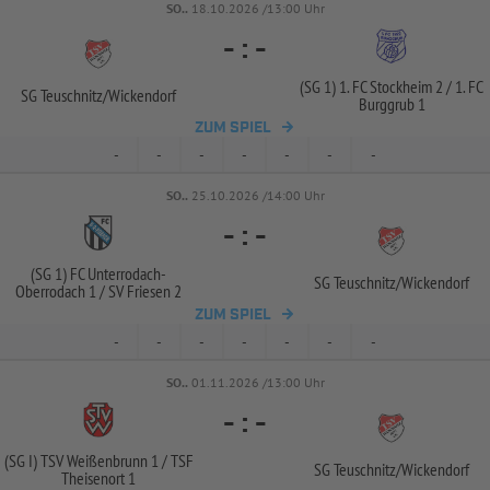
SO..
18.10.2026 /13:00 Uhr
-
:
-
(SG 1) 1. FC Stockheim 2 /
1. FC
SG Teuschnitz/
Wickendorf
Burggrub 1
ZUM SPIEL
-
-
-
-
-
-
-
SO..
25.10.2026 /14:00 Uhr
-
:
-
(SG 1) FC Unterrodach-
SG Teuschnitz/
Wickendorf
Oberrodach 1 /
SV Friesen 2
ZUM SPIEL
-
-
-
-
-
-
-
SO..
01.11.2026 /13:00 Uhr
-
:
-
(SG I) TSV Weißenbrunn 1 /
TSF
SG Teuschnitz/
Wickendorf
Theisenort 1