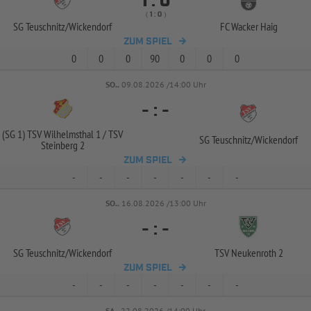


:
( 
 )
:
SG Teuschnitz/
Wickendorf
FC Wacker Haig
ZUM SPIEL
0
0
0
90
0
0
0
SO..
09.08.2026 /14:00 Uhr
-
:
-
(SG 1) TSV Wilhelmsthal 1 /
TSV
SG Teuschnitz/
Wickendorf
Steinberg 2
ZUM SPIEL
-
-
-
-
-
-
-
SO..
16.08.2026 /13:00 Uhr
-
:
-
SG Teuschnitz/
Wickendorf
TSV Neukenroth 2
ZUM SPIEL
-
-
-
-
-
-
-
SA..
22.08.2026 /14:00 Uhr