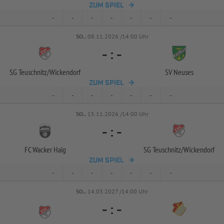
ZUM SPIEL
-
-
-
-
-
-
-
SO..
08.11.2026 /14:00 Uhr
-
:
-
SG Teuschnitz/
Wickendorf
SV Neuses
ZUM SPIEL
-
-
-
-
-
-
-
SO..
15.11.2026 /14:00 Uhr
-
:
-
FC Wacker Haig
SG Teuschnitz/
Wickendorf
ZUM SPIEL
-
-
-
-
-
-
-
SO..
14.03.2027 /14:00 Uhr
-
:
-