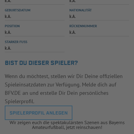
k.A.
k.A.
INFOTHEK
SPIELPLUS
GEBURTSDATUM
NATIONALITÄT
k.A.
k.A.
POSITION
RÜCKENNUMMER
k.A.
k.A.
STARKER FUSS
k.A.
BIST DU DIESER SPIELER?
Wenn du möchtest, stellen wir Dir Deine offiziellen
Spieleinsatzdaten zur Verfügung. Melde dich auf
BFV.DE an und erstelle Dir Dein persönliches
Spielerprofil.
SPIELERPROFIL ANLEGEN
Wir zeigen euch die spektakulärsten Szenen aus Bayerns
Amateurfußball, jetzt reinschauen!