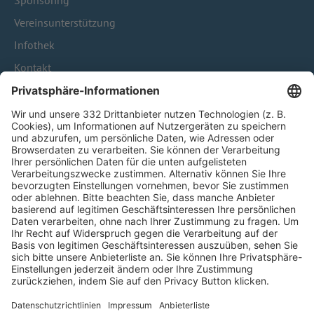
Sponsoring
Vereinsunterstützung
Infothek
Kontakt
HÄUFIG BESUCHTE SEITEN
Pässe und Vereinswechsel
Trainerausbildung
Schulungsangebot Vereinsmitarbeiter
BFV-Geschäftsstellen
Trainerbörse
Login SpielPlus
FOLGE DEM BFV