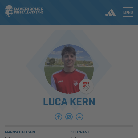
MENÜ
Jetzt einloggen
ERGEBNISSE & WETTBEWERBE
NEUIGKEITEN
SPIELBETRIEB & VERBANDSLEBEN
LUCA KERN
AUSBILDUNG & FÖRDERUNG
DER VERBAND
MANNSCHAFTSART
SPITZNAME