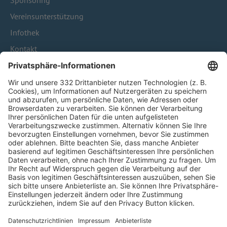
Sponsoring
Vereinsunterstützung
Infothek
Kontakt
HÄUFIG BESUCHTE SEITEN
Pässe und Vereinswechsel
Trainerausbildung
Schulungsangebot Vereinsmitarbeiter
BFV-Geschäftsstellen
Trainerbörse
Login SpielPlus
FOLGE DEM BFV