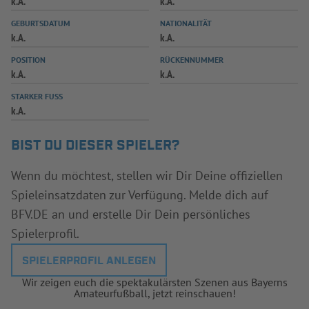
k.A.
k.A.
INFOTHEK
SPIELPLUS
GEBURTSDATUM
NATIONALITÄT
k.A.
k.A.
POSITION
RÜCKENNUMMER
k.A.
k.A.
STARKER FUSS
k.A.
BIST DU DIESER SPIELER?
Wenn du möchtest, stellen wir Dir Deine offiziellen
Spieleinsatzdaten zur Verfügung. Melde dich auf
BFV.DE an und erstelle Dir Dein persönliches
Spielerprofil.
SPIELERPROFIL ANLEGEN
Wir zeigen euch die spektakulärsten Szenen aus Bayerns
Amateurfußball, jetzt reinschauen!