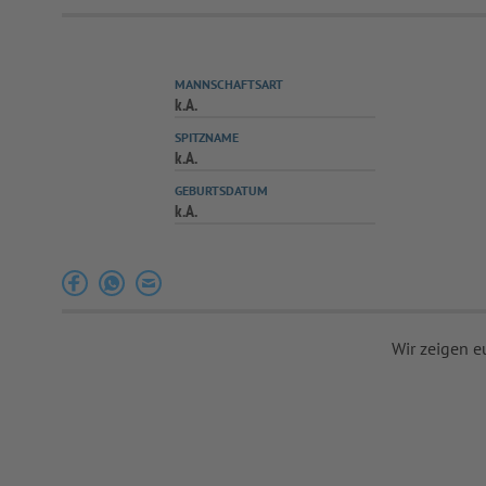
MANNSCHAFTSART
k.A.
SPITZNAME
k.A.
GEBURTSDATUM
k.A.
Wir zeigen e