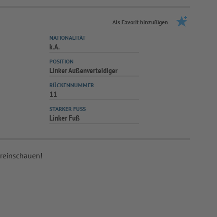
Als Favorit hinzufügen
NATIONALITÄT
k.A.
POSITION
Linker Außenverteidiger
RÜCKENNUMMER
11
STARKER FUSS
Linker Fuß
 reinschauen!