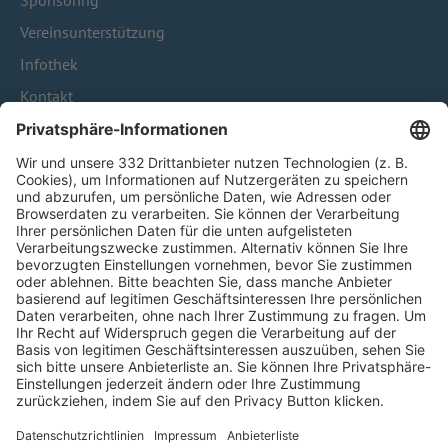
Sponsoring
Vereinsunterstützung
Infothek
Kontakt
HÄUFIG BESUCHTE SEITEN
Pässe und Vereinswechsel
Trainerausbildung
Schulungsangebot Vereinsmitarbeiter
BFV-Geschäftsstellen
Trainerbörse
Login SpielPlus
FOLGE DEM BFV