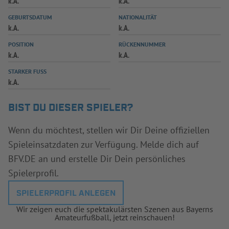
k.A.
k.A.
INFOTHEK
SPIELPLUS
GEBURTSDATUM
NATIONALITÄT
k.A.
k.A.
POSITION
RÜCKENNUMMER
k.A.
k.A.
STARKER FUSS
k.A.
BIST DU DIESER SPIELER?
Wenn du möchtest, stellen wir Dir Deine offiziellen
Spieleinsatzdaten zur Verfügung. Melde dich auf
BFV.DE an und erstelle Dir Dein persönliches
Spielerprofil.
SPIELERPROFIL ANLEGEN
Wir zeigen euch die spektakulärsten Szenen aus Bayerns
Amateurfußball, jetzt reinschauen!