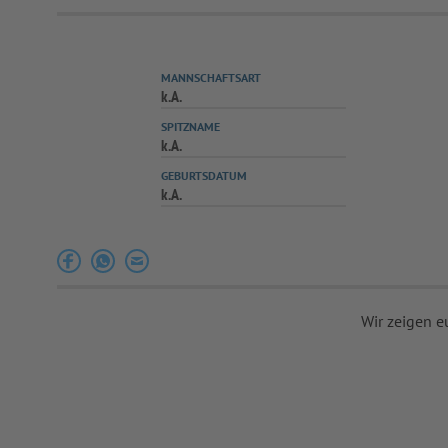
MANNSCHAFTSART
k.A.
SPITZNAME
k.A.
GEBURTSDATUM
k.A.
Wir zeigen e