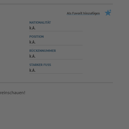
Als Favorit hinzufügen
NATIONALITÄT
k.A.
POSITION
k.A.
RÜCKENNUMMER
k.A.
STARKER FUSS
k.A.
 reinschauen!