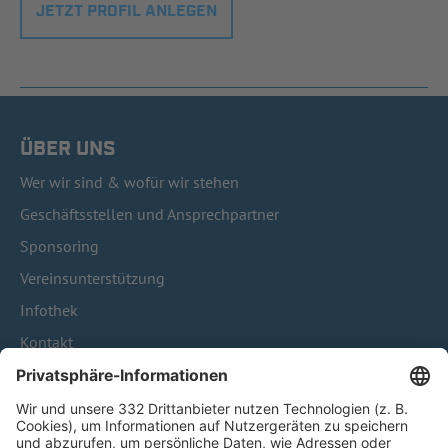
JETZT PROFIL ANLEGEN
ÜBER UNS
Wer wir sind & wofür wir stehen
Geschäftsstellen und Ansprechpartner
Sponsoring
Vereinsunterstützung
Infothek
Kontakt
HÄUFIG BESUCHTE SEITEN
Pässe und Vereinswechsel