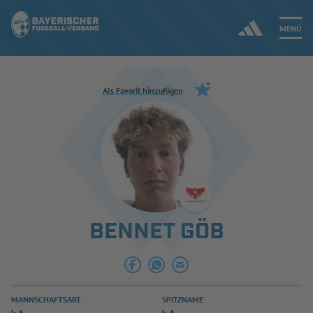
MENÜ
Jetzt einloggen
Als Favorit hinzufügen
ERGEBNISSE & WETTBEWERBE
NEUIGKEITEN
SPIELBETRIEB & VERBANDSLEBEN
BENNET GÖB
AUSBILDUNG & FÖRDERUNG
DER VERBAND
MANNSCHAFTSART
SPITZNAME