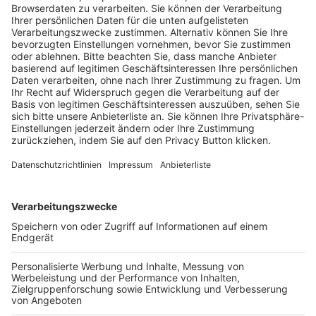
Trainerausbildung
Schulungsangebot Vereinsmitarbeiter
BFV-Geschäftsstellen
Trainerbörse
Login SpielPlus
FOLGE DEM BFV
TOP-VEREINE
TOP-PARTNER