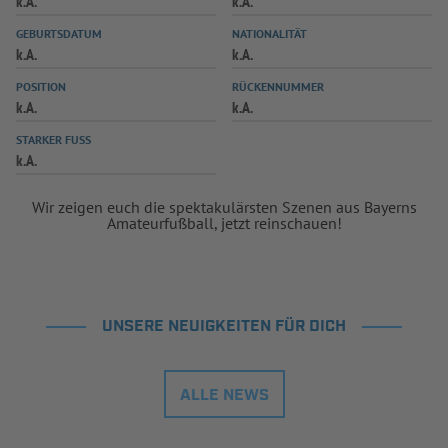
k.A.
k.A.
INFOTHEK
SPIELPLUS
GEBURTSDATUM
NATIONALITÄT
k.A.
k.A.
POSITION
RÜCKENNUMMER
k.A.
k.A.
STARKER FUSS
k.A.
Wir zeigen euch die spektakulärsten Szenen aus Bayerns
Amateurfußball, jetzt reinschauen!
UNSERE NEUIGKEITEN FÜR DICH
ALLE NEWS