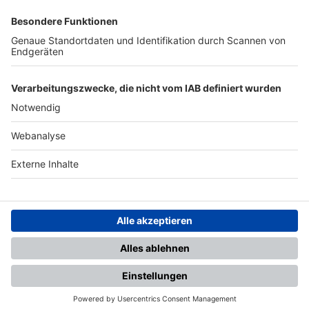
SFV
DFB
UEFA
FIFA
Nutzungsbedingungen
Datenschutz
Impressum