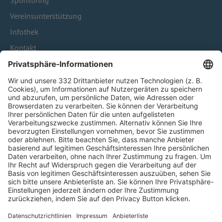
Sponsoring
Vereinsunterstützung
Infothek
Kontakt
HÄUFIG BESUCHTE SEITEN
Pässe und Vereinswechsel
Trainerausbildung
Schulungsangebot Vereinsmitarbeiter
BFV-Geschäftsstellen
Trainerbörse
Login SpielPlus
FOLGE DEM BFV