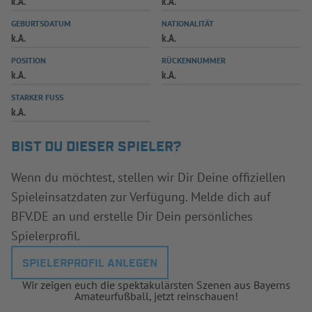
k.A.
k.A.
INFOTHEK
SPIELPLUS
GEBURTSDATUM
NATIONALITÄT
k.A.
k.A.
POSITION
RÜCKENNUMMER
k.A.
k.A.
STARKER FUSS
k.A.
BIST DU DIESER SPIELER?
Wenn du möchtest, stellen wir Dir Deine offiziellen
Spieleinsatzdaten zur Verfügung. Melde dich auf
BFV.DE an und erstelle Dir Dein persönliches
Spielerprofil.
SPIELERPROFIL ANLEGEN
Wir zeigen euch die spektakulärsten Szenen aus Bayerns
Amateurfußball, jetzt reinschauen!