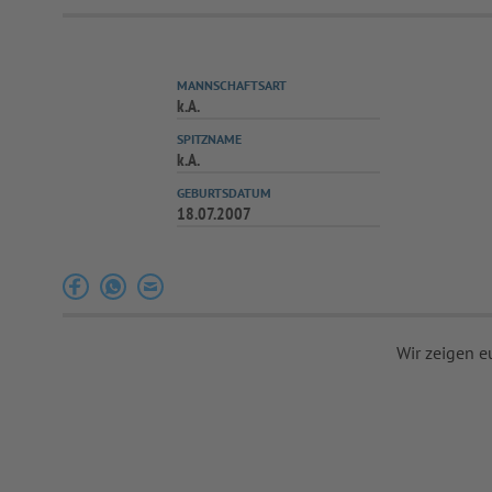
MANNSCHAFTSART
k.A.
SPITZNAME
k.A.
GEBURTSDATUM
18.07.2007
Wir zeigen e