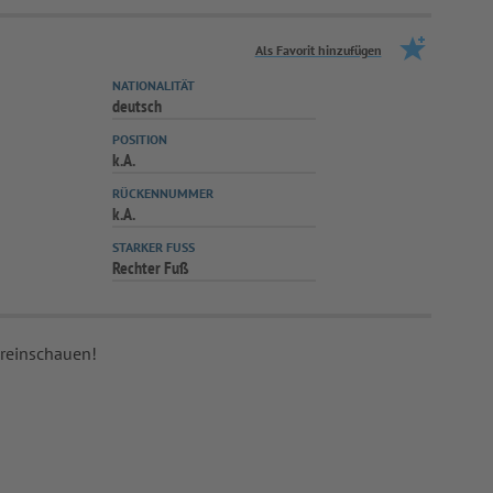
Als Favorit hinzufügen
NATIONALITÄT
deutsch
POSITION
k.A.
RÜCKENNUMMER
k.A.
STARKER FUSS
Rechter Fuß
 reinschauen!