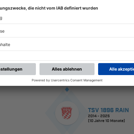
HISTORIE
YERDILLING
seit 2025
TSV 1896 RAIN
2014 - 2025
(10 Jahre 10 Monate)