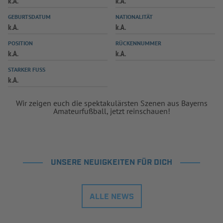
k.A.
k.A.
INFOTHEK
SPIELPLUS
GEBURTSDATUM
NATIONALITÄT
k.A.
k.A.
POSITION
RÜCKENNUMMER
k.A.
k.A.
STARKER FUSS
k.A.
Wir zeigen euch die spektakulärsten Szenen aus Bayerns
Amateurfußball, jetzt reinschauen!
UNSERE NEUIGKEITEN FÜR DICH
ALLE NEWS