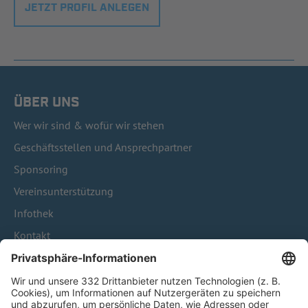
JETZT PROFIL ANLEGEN
ÜBER UNS
Wer wir sind & wofür wir stehen
Geschäftsstellen und Ansprechpartner
Sponsoring
Vereinsunterstützung
Infothek
Kontakt
HÄUFIG BESUCHTE SEITEN
Pässe und Vereinswechsel