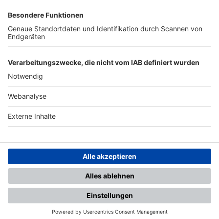
SFV
DFB
UEFA
FIFA
Nutzungsbedingungen
Datenschutz
Impressum