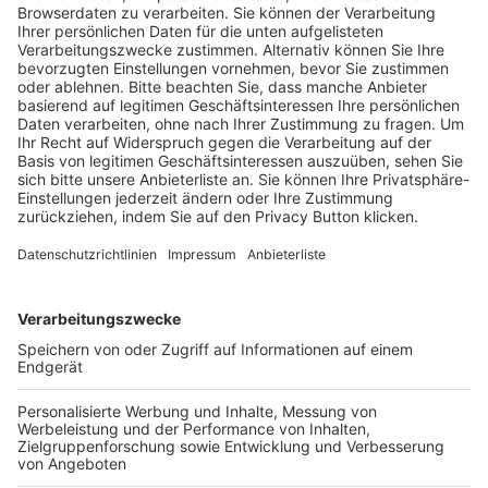
Trainerausbildung
Schulungsangebot Vereinsmitarbeiter
BFV-Geschäftsstellen
Trainerbörse
Login SpielPlus
FOLGE DEM BFV
TOP-VEREINE
TOP-PARTNER