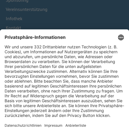
Sponsoring
Vereinsunterstützung
Infothek
Kontakt
HÄUFIG BESUCHTE SEITEN
Pässe und Vereinswechsel
Trainerausbildung
Schulungsangebot Vereinsmitarbeiter
BFV-Geschäftsstellen
Trainerbörse
Login SpielPlus
FOLGE DEM BFV