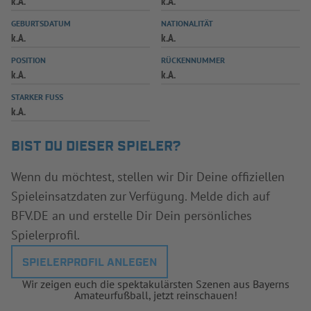
k.A.
k.A.
INFOTHEK
SPIELPLUS
GEBURTSDATUM
NATIONALITÄT
k.A.
k.A.
POSITION
RÜCKENNUMMER
k.A.
k.A.
STARKER FUSS
k.A.
BIST DU DIESER SPIELER?
Wenn du möchtest, stellen wir Dir Deine offiziellen
Spieleinsatzdaten zur Verfügung. Melde dich auf
BFV.DE an und erstelle Dir Dein persönliches
Spielerprofil.
SPIELERPROFIL ANLEGEN
Wir zeigen euch die spektakulärsten Szenen aus Bayerns
Amateurfußball, jetzt reinschauen!